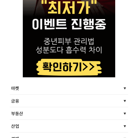
마켓
금융
부동산
산업