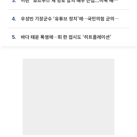
이란 “호르무즈 새 항로 합의 매우 근접...미국 배상 먼저”
3.
우성빈 기장군수 ‘유튜브 정치’에…국민의힘 군의원들 집단 반발
4.
바다 태운 폭염에…회 한 접시도 ‘히트플레이션’
5.