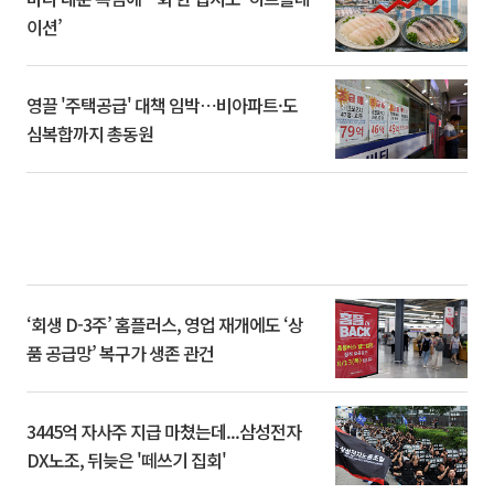
이션’
영끌 '주택공급' 대책 임박⋯비아파트·도
심복합까지 총동원
‘회생 D-3주’ 홈플러스, 영업 재개에도 ‘상
품 공급망’ 복구가 생존 관건
3445억 자사주 지급 마쳤는데...삼성전자
DX노조, 뒤늦은 '떼쓰기 집회'