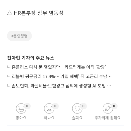
△ HR본부장 상무 염동성
#동양생명
전아현 기자의 주요 뉴스
홈플러스 다시 문 열었지만⋯카드업계는 아직 '관망'
리볼빙 평균금리 17.4%⋯‘가입 혜택’ 뒤 고금리 부담 주의
손보협회, 과실비율·보험광고 심의에 생성형 AI 도입 추진
0
0
0
0
좋아요
화나요
슬퍼요
추가취재 원해요