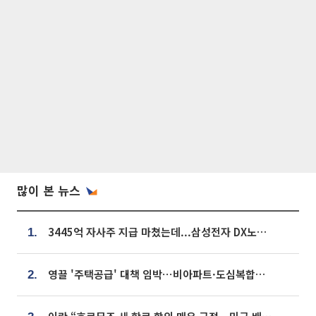
많이 본 뉴스
3445억 자사주 지급 마쳤는데...삼성전자 DX노조, 뒤늦은 '떼쓰기 집회'
1.
영끌 '주택공급' 대책 임박⋯비아파트·도심복합까지 총동원
2.