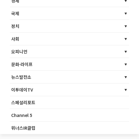
경제
국제
정치
사회
오피니언
문화·라이프
뉴스발전소
이투데이TV
스페셜리포트
Channel 5
위너스IR클럽