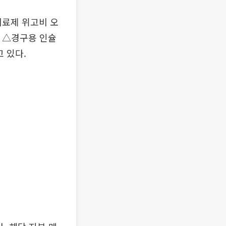
치료제 위고비 오
약 △경구용 인슐
 있다.