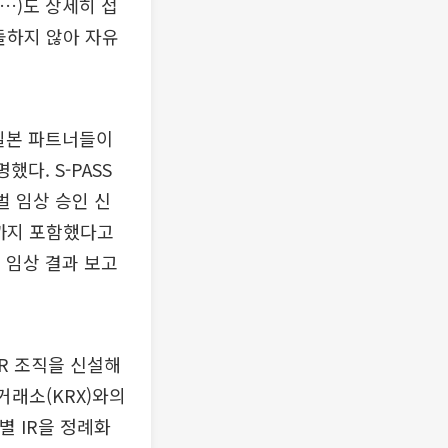
5…)도 상세히 접
돌하지 않아 자유
일본 파트너들이
다. S-PASS
벌 임상 승인 신
과까지 포함했다고
초 임상 결과 보고
R 조직을 신설해
거래소(KRX)와의
별 IR을 정례화