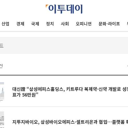
산업
경제
국제
정치
사회
오피니언
문화·라이프
건
대신證 “삼성에피스홀딩스, 키트루다 복제약·신약 개발로 
표가 56만원”
지투지바이오, 삼성바이오에피스·셀트리온과 협업…플랫폼 확