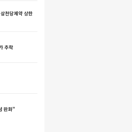
목…삼천당제약 상한
가 추락
성 완화"