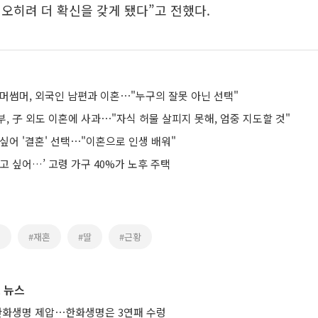
오히려 더 확신을 갖게 됐다”고 전했다.
 썸머썸머, 외국인 남편과 이혼⋯"누구의 잘못 아닌 선택"
, 子 외도 이혼에 사과⋯"자식 허물 살피지 못해, 엄중 지도할 것"
싶어 '결혼' 선택⋯"이혼으로 인생 배워"
고 싶어…’ 고령 가구 40%가 노후 주택
혼
#재혼
#딸
#근황
 뉴스
 한화생명 제압⋯한화생명은 3연패 수렁