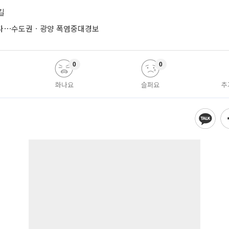
길
는다⋯수도권ㆍ광양 폭염중대경보
0
0
화나요
슬퍼요
추