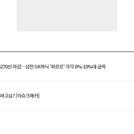
6270선 마감…삼전·SK하닉 '와르르' 각각 6%·10%대 급락
 깨라고요? [이슈크래커]