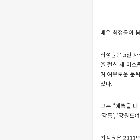
배우 최정윤이 봄
최정윤은 5일 자
을 펼친 채 미소
며 여유로운 분위
었다.
그는 “예쁨을 다
‘강릉’, ‘강원
최정윤은 2011