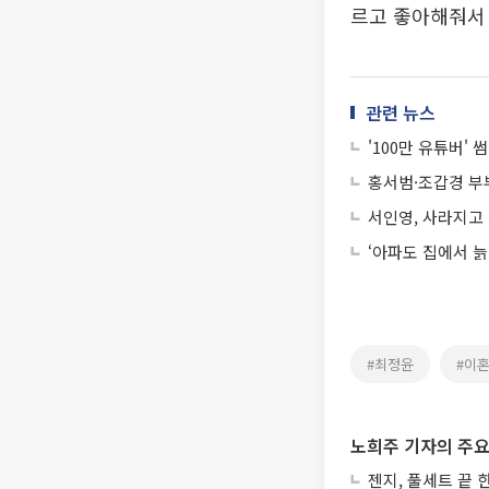
르고 좋아해줘서 
관련 뉴스
'100만 유튜버'
홍서범·조갑경 부부
서인영, 사라지고 
‘아파도 집에서 늙
#최정윤
#이
노희주 기자의 주요
젠지, 풀세트 끝