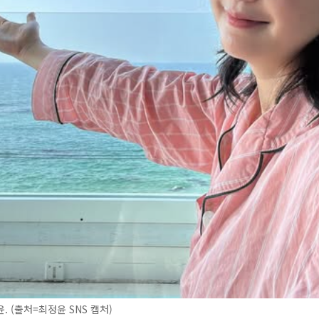
. (출처=최정윤 SNS 캡처)