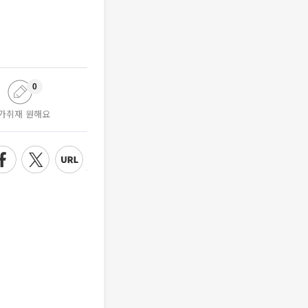
0
가취재 원해요