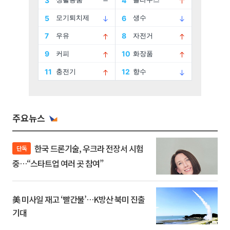
주요뉴스
한국 드론기술, 우크라 전장서 시험
단독
중…“스타트업 여러 곳 참여”
美 미사일 재고 ‘빨간불’…K방산 북미 진출
기대