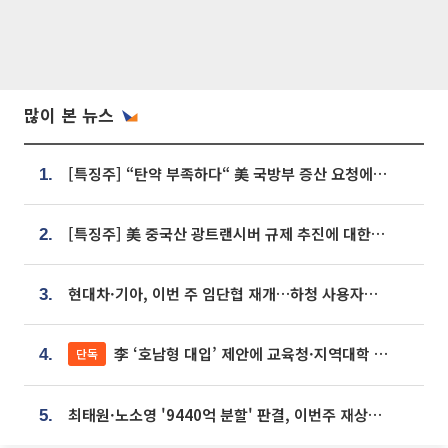
많이 본 뉴스
[특징주] “탄약 부족하다“ 美 국방부 증산 요청에⋯국내 방산주 급등세
1.
[특징주] 美 중국산 광트랜시버 규제 추진에 대한광통신 등 광통신株 강세
2.
현대차·기아, 이번 주 임단협 재개…하청 사용자성 재심도 ‘변수’
3.
李 ‘호남형 대입’ 제안에 교육청·지역대학 서·논술형 입시 연계 '착수'
단독
4.
최태원·노소영 '9440억 분할' 판결, 이번주 재상고 여부 주목
5.