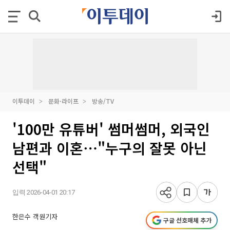
이투데이
문화·라이프
방송/TV
'100만 유튜버' 썸머썸머, 외국인
남편과 이혼⋯"누구의 잘못 아닌
선택"
입력 2026-04-01 20:17
한은수 객원기자
구글 선호매체 추가