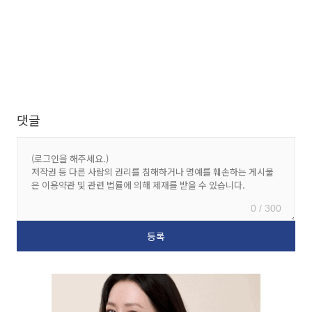
댓글
0 / 300