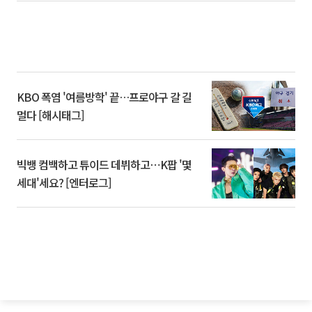
KBO 폭염 '여름방학' 끝…프로야구 갈 길
멀다 [해시태그]
빅뱅 컴백하고 튜이드 데뷔하고⋯K팝 '몇
세대'세요? [엔터로그]