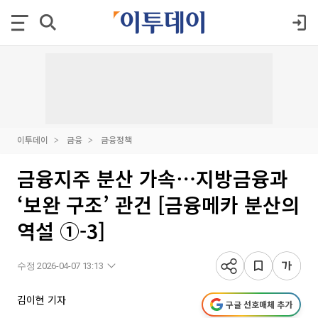
이투데이
금융
금융정책
금융지주 분산 가속⋯지방금융과
‘보완 구조’ 관건 [금융메카 분산의
역설 ①-3]
수정 2026-04-07 13:13
김이현 기자
구글 선호매체 추가