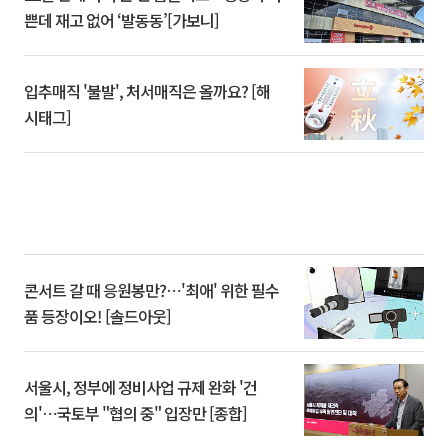
쁜데 재고 없어 ‘발동동’[가보니]
입추매직 '불발', 처서매직은 올까요? [해
시태그]
콘서트 갈 때 응원봉만?⋯'최애' 위한 필수
품 등장이오! [솔드아웃]
서울시, 정부에 정비사업 규제 완화 '건
의'⋯국토부 "협의 중" 입장만 [종합]