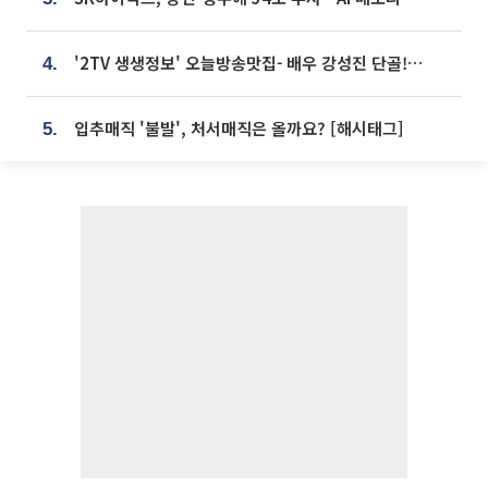
'2TV 생생정보' 오늘방송맛집- 배우 강성진 단골! 쌀국수ㆍ푸팟퐁 커리 맛집 '블○○○'
4.
입추매직 '불발', 처서매직은 올까요? [해시태그]
5.