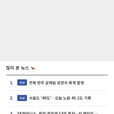
많이 본 뉴스
전북 완주 삼례읍 공장서 화재 발생
속보
1.
서울도 '40도'…오늘 노원 40.2도 기록
속보
2.
SK하이닉스, 용인·청주에 54조 투자…AI 메모리 생산기지 키운다
3.