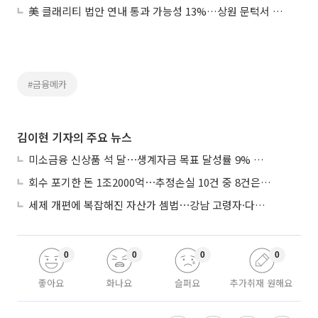
美 클래리티 법안 연내 통과 가능성 13%…상원 문턱서 제동
#금융메카
김이현 기자의 주요 뉴스
미소금융 신상품 석 달⋯생계자금 목표 달성률 9% 그쳐
회수 포기한 돈 1조2000억⋯추정손실 10건 중 8건은 기업대출
세제 개편에 복잡해진 자산가 셈법⋯강남 고령자·다주택자 ‘자산재편 고심’
0
0
0
0
좋아요
화나요
슬퍼요
추가취재 원해요