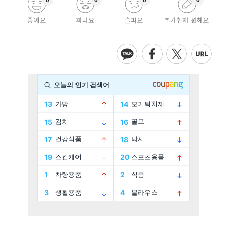
0
0
0
0
좋아요
화나요
슬퍼요
추가취재 원해요