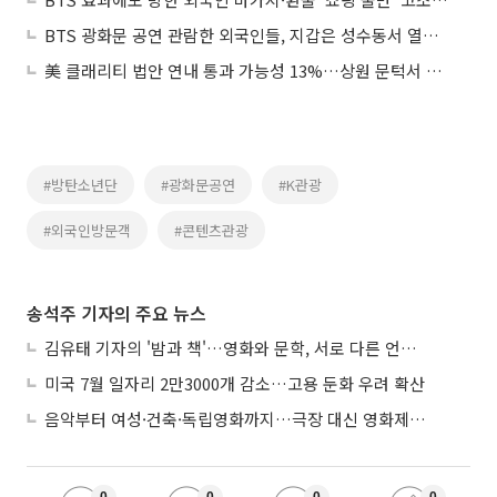
BTS 광화문 공연 관람한 외국인들, 지갑은 성수동서 열었다
美 클래리티 법안 연내 통과 가능성 13%…상원 문턱서 제동
#방탄소년단
#광화문공연
#K관광
#외국인방문객
#콘텐츠관광
송석주 기자의 주요 뉴스
김유태 기자의 '밤과 책'…영화와 문학, 서로 다른 언어를 읽다
미국 7월 일자리 2만3000개 감소…고용 둔화 우려 확산
음악부터 여성·건축·독립영화까지…극장 대신 영화제로 즐기는 스크린 여행