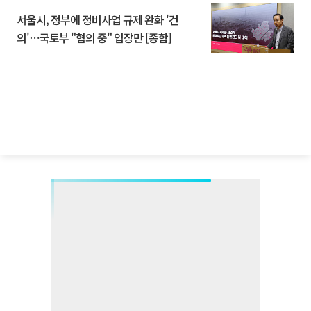
서울시, 정부에 정비사업 규제 완화 '건
의'⋯국토부 "협의 중" 입장만 [종합]