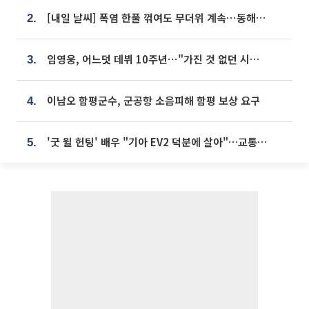
[내일 날씨] 폭염 한풀 꺾여도 무더위 계속⋯동해안 이틀 연속 비
2.
임영웅, 어느덧 데뷔 10주년⋯"가진 것 없던 시절, 내 앞엔 20명의 팬뿐"
3.
이남오 함평군수, 군공항 소음피해 함평 보상 요구
4.
'굿 윌 헌팅' 배우 "기아 EV2 덕분에 살아"…교통사고 후 안전성 극찬
5.