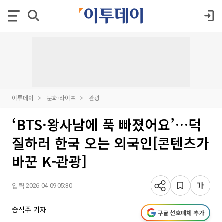
이투데이
문화·라이프
관광
‘BTS·왕사남에 푹 빠졌어요’…덕
질하러 한국 오는 외국인[콘텐츠가
바꾼 K-관광]
입력 2026-04-09 05:30
송석주 기자
구글 선호매체 추가