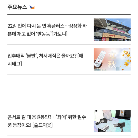
주요뉴스
22일 만에 다시 문 연 홈플러스…정상화 바
쁜데 재고 없어 ‘발동동’[가보니]
입추매직 '불발', 처서매직은 올까요? [해
시태그]
콘서트 갈 때 응원봉만?⋯'최애' 위한 필수
품 등장이오! [솔드아웃]