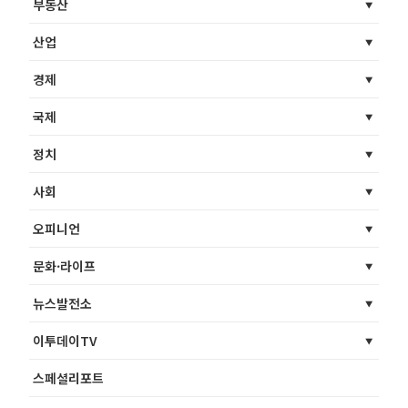
부동산
산업
경제
국제
정치
사회
오피니언
문화·라이프
뉴스발전소
이투데이TV
스페셜리포트