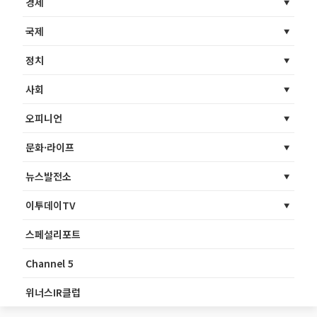
경제
국제
정치
사회
오피니언
문화·라이프
뉴스발전소
이투데이TV
스페셜리포트
Channel 5
위너스IR클럽