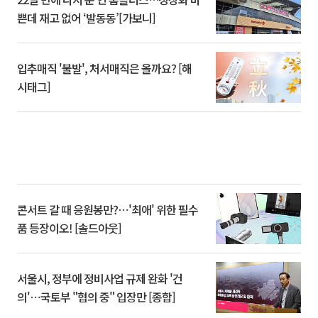
쁜데 재고 없어 ‘발동동’[가보니]
입추매직 '불발', 처서매직은 올까요? [해
시태그]
콘서트 갈 때 응원봉만?⋯'최애' 위한 필수
품 등장이오! [솔드아웃]
서울시, 정부에 정비사업 규제 완화 '건
의'⋯국토부 "협의 중" 입장만 [종합]