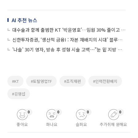
AI 추천 뉴스
대수술과 함께 출범한 KT ‘박윤영호’…임원 30% 줄이고 토탈영업센터 폐지
신한투자증권, ‘생산적 금융I : 자본 재배치의 시대’ 블루북 발간
'나솔' 30기 영자, 방송 후 성형 시술 고백⋯"눈 밑 지방 재배치했다"
#KT
#토탈영업TF
#조직재편
#인력전환배치
#김영섭
0
0
0
0
좋아요
화나요
슬퍼요
추가취재 원해요