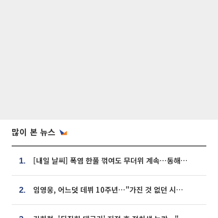
많이 본 뉴스
[내일 날씨] 폭염 한풀 꺾여도 무더위 계속⋯동해안 이틀 연속 비
1.
임영웅, 어느덧 데뷔 10주년⋯"가진 것 없던 시절, 내 앞엔 20명의 팬뿐"
2.