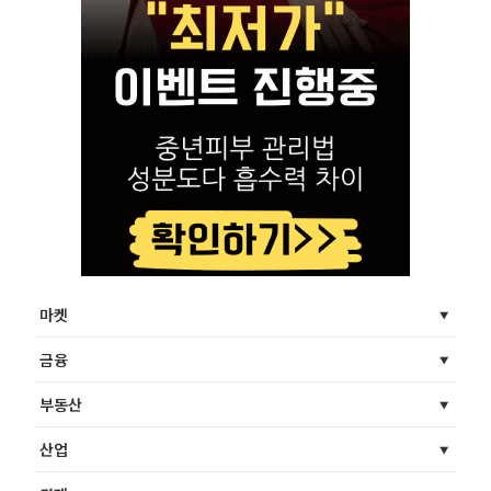
마켓
금융
부동산
산업