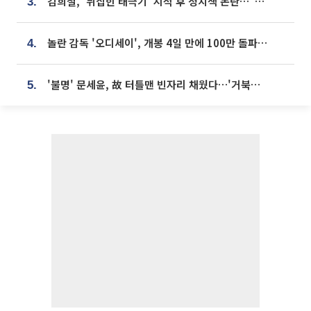
김희철, '뒤집힌 태극기' 지적 후 정치색 논란…"좌우 떠나 우리나라 국기"
3.
놀란 감독 '오디세이', 개봉 4일 만에 100만 돌파⋯'왕사남' 보다 빠르다
4.
'불명' 문세윤, 故 터틀맨 빈자리 채웠다…'거북이' 눈물의 최종 우승
5.