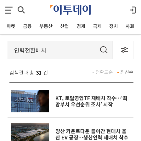
마켓
금융
부동산
산업
경제
국제
정치
사회
검색결과 총
31
건
정확도순
최신순
KT, 토탈영업TF 재배치 착수…‘희
망부서 우선순위 조사’ 시작
양산 카운트다운 들어간 현대차 울
산 EV 공장…생산인력 재배치 착수