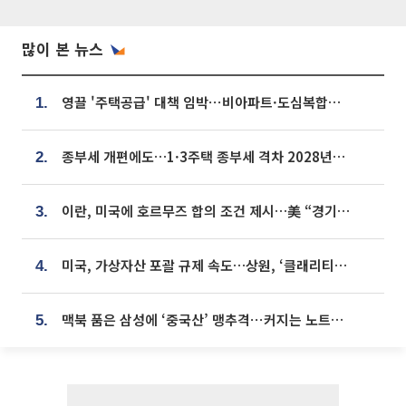
많이 본 뉴스
영끌 '주택공급' 대책 임박⋯비아파트·도심복합까지 총동원
1.
종부세 개편에도…1·3주택 종부세 격차 2028년부터 확대
2.
이란, 미국에 호르무즈 합의 조건 제시…美 “경기 아직 안 끝나” [종합]
3.
미국, 가상자산 포괄 규제 속도…상원, ‘클래리티법’ 9월 절차투표 추진
4.
맥북 품은 삼성에 ‘중국산’ 맹추격⋯커지는 노트북 OLED 시장
5.