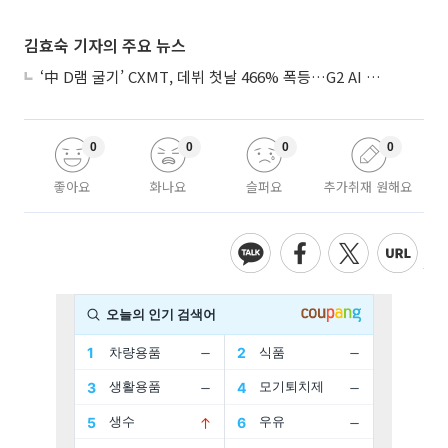
김효숙 기자의 주요 뉴스
‘中 D램 굴기’ CXMT, 데뷔 첫날 466% 폭등…G2 AI 패권 ‘쩐의 전쟁’
0
0
0
0
좋아요
화나요
슬퍼요
추가취재 원해요