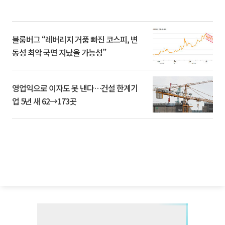
블룸버그 “레버리지 거품 빠진 코스피, 변
동성 최악 국면 지났을 가능성”
영업익으로 이자도 못 낸다…건설 한계기
업 5년 새 62→173곳