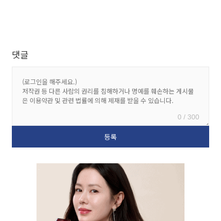
댓글
0 / 300