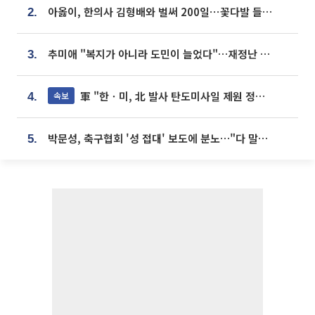
아옳이, 한의사 김형배와 벌써 200일⋯꽃다발 들고 "프러포즈 아냐"
2.
추미애 "복지가 아니라 도민이 늘었다"…재정난 책임론 정면돌파
3.
軍 "한ㆍ미, 北 발사 탄도미사일 제원 정밀분석 중"
속보
4.
박문성, 축구협회 '성 접대' 보도에 분노…"다 말아먹으려고 작정했나"
5.