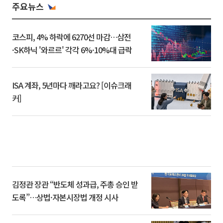
주요뉴스
코스피, 4% 하락에 6270선 마감…삼전
·SK하닉 '와르르' 각각 6%·10%대 급락
ISA 계좌, 5년마다 깨라고요? [이슈크래
커]
김정관 장관 “반도체 성과급, 주총 승인 받
도록”…상법·자본시장법 개정 시사