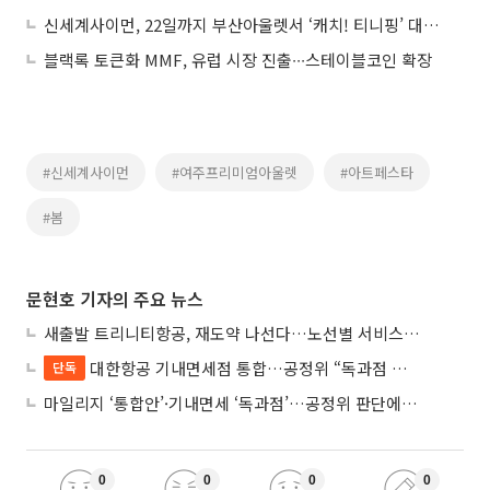
신세계사이먼, 22일까지 부산아울렛서 ‘캐치! 티니핑’ 대규모 팝업
블랙록 토큰화 MMF, 유럽 시장 진출∙∙∙스테이블코인 확장
#신세계사이먼
#여주프리미엄아울렛
#아트페스타
#봄
문현호 기자의 주요 뉴스
새출발 트리니티항공, 재도약 나선다…노선별 서비스 차별화
대한항공 기내면세점 통합…공정위 “독과점 여부 따진다”
단독
마일리지 ‘통합안’·기내면세 ‘독과점’…공정위 판단에 쏠린 눈
0
0
0
0