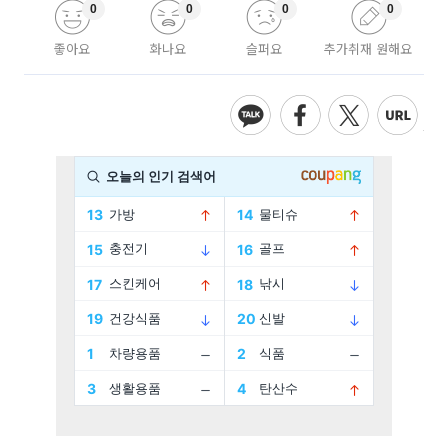
0
0
0
0
좋아요
화나요
슬퍼요
추가취재 원해요