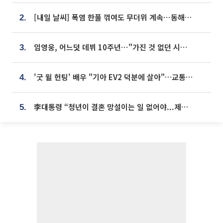
[내일 날씨] 폭염 한풀 꺾여도 무더위 계속⋯동해안 이틀 연속 비
2.
임영웅, 어느덧 데뷔 10주년⋯"가진 것 없던 시절, 내 앞엔 20명의 팬뿐"
3.
'굿 윌 헌팅' 배우 "기아 EV2 덕분에 살아"…교통사고 후 안전성 극찬
4.
李대통령 “청년이 결혼 망설이는 일 없어야...제도상 불이익 조사”
5.