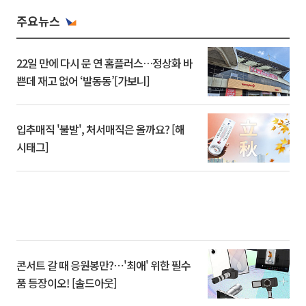
주요뉴스
22일 만에 다시 문 연 홈플러스…정상화 바
쁜데 재고 없어 ‘발동동’[가보니]
입추매직 '불발', 처서매직은 올까요? [해
시태그]
콘서트 갈 때 응원봉만?⋯'최애' 위한 필수
품 등장이오! [솔드아웃]