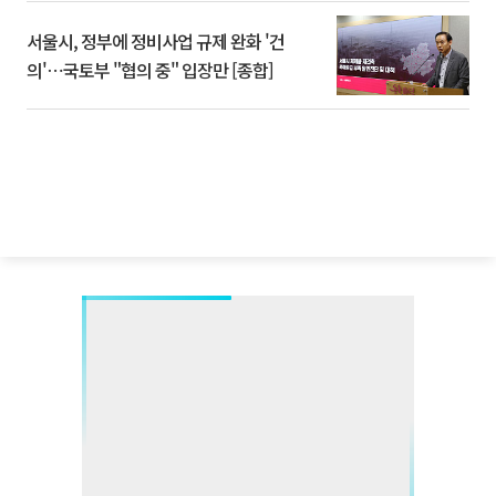
서울시, 정부에 정비사업 규제 완화 '건
의'⋯국토부 "협의 중" 입장만 [종합]