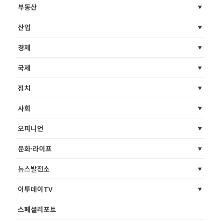
부동산
산업
경제
국제
정치
사회
오피니언
문화·라이프
뉴스발전소
이투데이TV
스페셜리포트