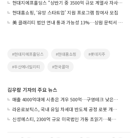
현대지에프홀딩스 “상반기 중 3500억 규모 계열사 자사주 소각”
현대홈쇼핑, ‘유망 스타트업’ 지원 프로그램 참여사 모집
美 클래리티 법안 연내 통과 가능성 13%…상원 문턱서 제동
#현대지에프홀딩스
#현대홈쇼핑
#롯데지주
#두산에너빌리티
#한국콜마
김우람 기자의 주요 뉴스
매출 4000억대에 시총은 겨우 500억…구영테크 낮은 몸값에 저가 승계 마무리
라온로보틱스, 국내 유일 차세대 반도체 공정 로봇 개발 ‘고객사 테스트 진행’
신성에스티, 2300억 규모 미국법인 가동 초읽기…북미 ESS 공략 본격화