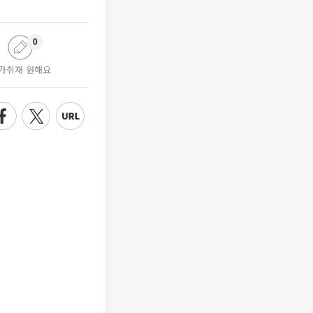
0
가취재 원해요