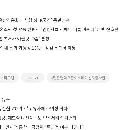
유산진흥원과 사상 첫 ‘K굿즈’ 특별방송
홈쇼핑 첫 방송 완판… ‘인텐시브 리페어 더블 이펙터’ 흥행 신호탄
 초저가 아울렛 ‘D숍’ 론칭
 연내 통과 가능성 13%…상원 문턱서 제동
#스타트업
#H.I.G.H
#민관협력오픈이노베이션지원사업
 뉴스
업손실 731억…“고유가에 수익성 악화”
공, 재도약 나선다…노선별 서비스 차별화
기내면세점 통합…공정위 “독과점 여부 따진다”