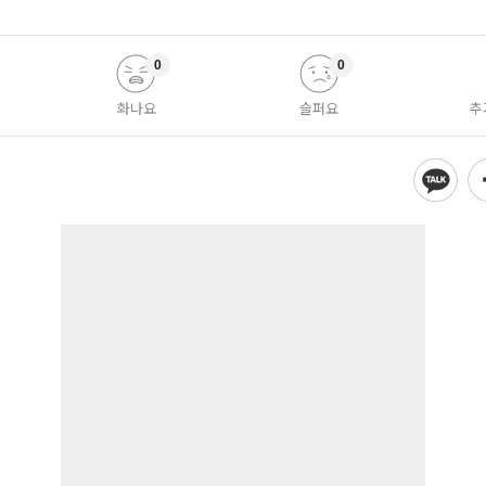
0
0
화나요
슬퍼요
추