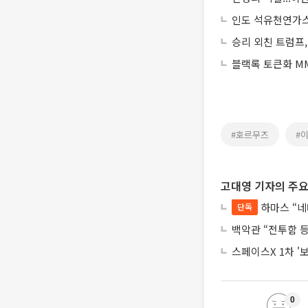
인도 석유천연가스부
승리 외친 트럼프
블랙록 토큰화 MM
#호르무즈
#
고대영 기자의 주요
하마스 “네
단독
백악관 “전투함 
스페이스X 1차 '
0