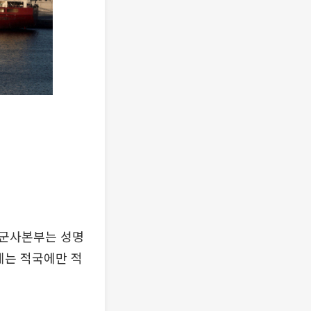
앙군사본부는 성명
제는 적국에만 적