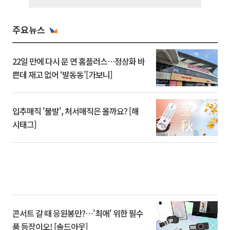
주요뉴스
22일 만에 다시 문 연 홈플러스…정상화 바
쁜데 재고 없어 ‘발동동’[가보니]
입추매직 '불발', 처서매직은 올까요? [해
시태그]
콘서트 갈 때 응원봉만?⋯'최애' 위한 필수
품 등장이오! [솔드아웃]