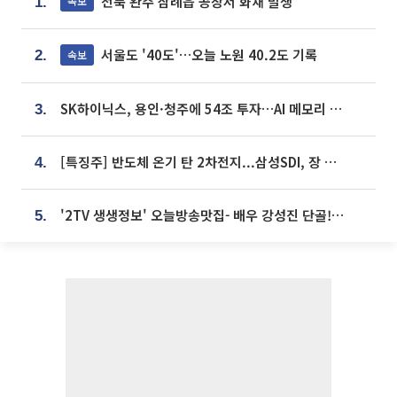
전북 완주 삼례읍 공장서 화재 발생
속보
1.
서울도 '40도'…오늘 노원 40.2도 기록
속보
2.
SK하이닉스, 용인·청주에 54조 투자…AI 메모리 생산기지 키운다
3.
[특징주] 반도체 온기 탄 2차전지...삼성SDI, 장 초반 7% 넘게 껑충
4.
'2TV 생생정보' 오늘방송맛집- 배우 강성진 단골! 쌀국수ㆍ푸팟퐁 커리 맛집 '블○○○'
5.