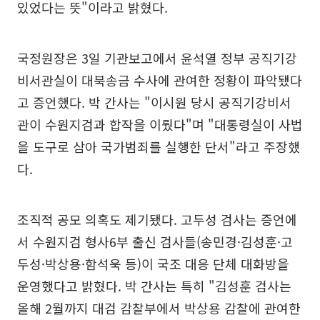
있었다는 뜻"이라고 밝혔다.
국정원장은 3일 기관보고에서 윤석열 정부 공직기강
비서관실이 대북송금 수사에 관여한 정황이 파악됐다
고 증언했다. 박 간사는 "이시원 당시 공직기강비서
관이 수원지검과 합작을 이뤘다"며 "대통령실이 사법
을 도구로 삼아 국가범죄를 실행한 단서"라고 주장했
다.
조직적 공모 의혹도 제기됐다. 고두성 검사는 증언에
서 수원지검 형사6부 출신 검사들(송민경·김성훈·고
두성·박상용·함석욱 등)이 국조 대응 단체 대화방을
운영했다고 밝혔다. 박 간사는 특히 "김성훈 검사는
올해 2월까지 대검 감찰부에서 박상용 감찰에 관여한