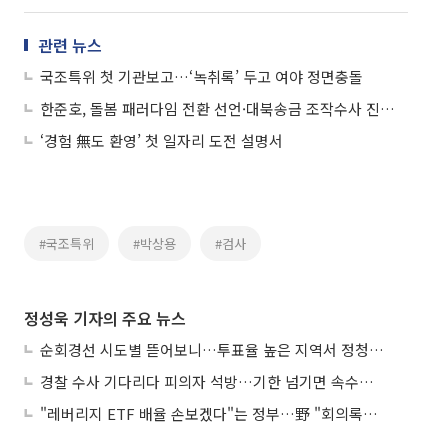
관련 뉴스
국조특위 첫 기관보고…‘녹취록’ 두고 여야 정면충돌
한준호, 돌봄 패러다임 전환 선언·대북송금 조작수사 진상규명 촉구 동시 가동
‘경험 無도 환영’ 첫 일자리 도전 설명서
#국조특위
#박상용
#검사
정성욱 기자의 주요 뉴스
순회경선 시도별 뜯어보니…투표율 높은 지역서 정청래 강세
경찰 수사 기다리다 피의자 석방…기한 넘기면 속수무책
"레버리지 ETF 배율 손보겠다"는 정부…野 "회의록부터 내놔야"