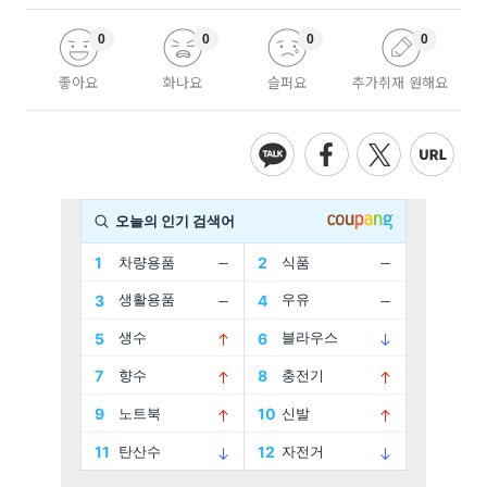
0
0
0
0
좋아요
화나요
슬퍼요
추가취재 원해요