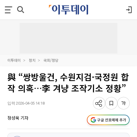
이투데이
정치
국회/정당
與 “쌍방울건, 수원지검·국정원 합
작 의혹…李 겨냥 조작기소 정황”
입력 2026-04-05 14:18
정성욱 기자
구글 선호매체 추가