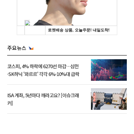
주요뉴스
코스피, 4% 하락에 6270선 마감…삼전
·SK하닉 '와르르' 각각 6%·10%대 급락
ISA 계좌, 5년마다 깨라고요? [이슈크래
커]