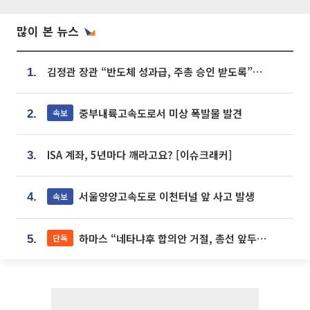
많이 본 뉴스
김정관 장관 “반도체 성과급, 주총 승인 받도록”…상법·자본시장법 개정 시사
1.
중부내륙고속도로서 미상 폭발물 발견
속보
2.
ISA 계좌, 5년마다 깨라고요? [이슈크래커]
3.
서울양양고속도로 이천터널 앞 사고 발생
속보
4.
하마스 “네타냐후 합의안 거절, 총선 앞두고 시간 끌기”
단독
5.