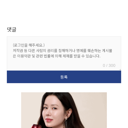
댓글
0 / 300