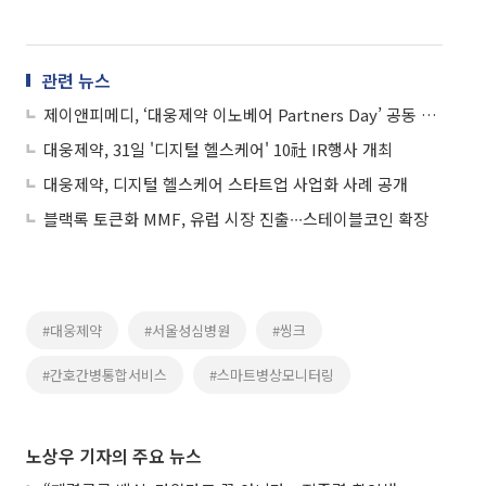
관련 뉴스
제이앤피메디, ‘대웅제약 이노베어 Partners Day’ 공동 참여
대웅제약, 31일 '디지털 헬스케어' 10社 IR행사 개최
대웅제약, 디지털 헬스케어 스타트업 사업화 사례 공개
블랙록 토큰화 MMF, 유럽 시장 진출∙∙∙스테이블코인 확장
#대웅제약
#서울성심병원
#씽크
#간호간병통합서비스
#스마트병상모니터링
노상우 기자의 주요 뉴스