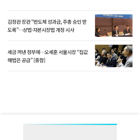
김정관 장관 “반도체 성과급, 주총 승인 받
도록”…상법·자본시장법 개정 시사
세금 꺼낸 정부에…오세훈 서울시장 “집값
해법은 공급” [종합]