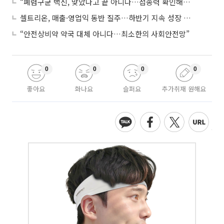
“폐렴구균 백신, 맞았다고 끝 아니다…접종력 확인해야”
셀트리온, 매출·영업익 동반 질주…하반기 지속 성장 전망에 주목
“안전상비약 약국 대체 아니다…최소한의 사회안전망”
0
0
0
0
좋아요
화나요
슬퍼요
추가취재 원해요