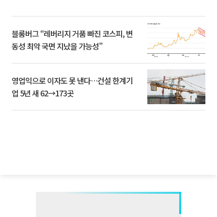
블룸버그 “레버리지 거품 빠진 코스피, 변
동성 최악 국면 지났을 가능성”
영업익으로 이자도 못 낸다…건설 한계기
업 5년 새 62→173곳