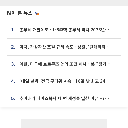
많이 본 뉴스
종부세 개편에도…1·3주택 종부세 격차 2028년부터 확대
1.
미국, 가상자산 포괄 규제 속도…상원, ‘클래리티법’ 9월 절차투표 추진
2.
이란, 미국에 호르무즈 합의 조건 제시…美 “경기 아직 안 끝나” [종합]
3.
[내일 날씨] 전국 무더위 계속…10일 낮 최고 34도 육박
4.
추미애가 페이스북서 네 번 재정을 말한 이유…7700억 추경 열쇠는 도의회에
5.