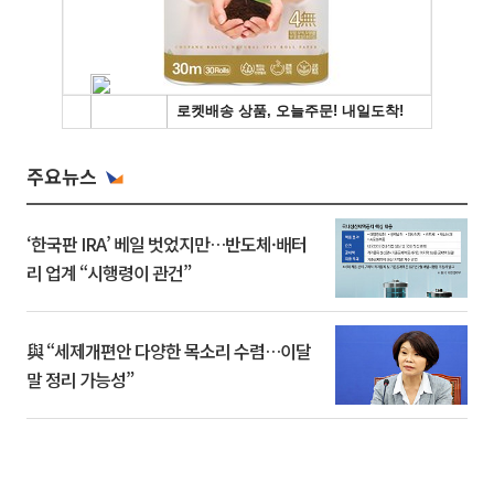
주요뉴스
‘한국판 IRA’ 베일 벗었지만…반도체·배터
리 업계 “시행령이 관건”
與 “세제개편안 다양한 목소리 수렴…이달
말 정리 가능성”