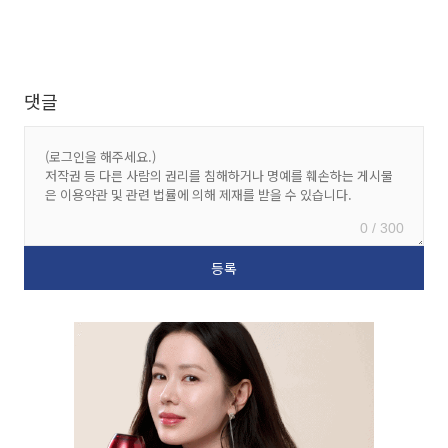
댓글
0 / 300