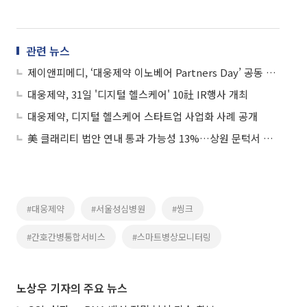
관련 뉴스
제이앤피메디, ‘대웅제약 이노베어 Partners Day’ 공동 참여
대웅제약, 31일 '디지털 헬스케어' 10社 IR행사 개최
대웅제약, 디지털 헬스케어 스타트업 사업화 사례 공개
美 클래리티 법안 연내 통과 가능성 13%…상원 문턱서 제동
#대웅제약
#서울성심병원
#씽크
#간호간병통합서비스
#스마트병상모니터링
노상우 기자의 주요 뉴스