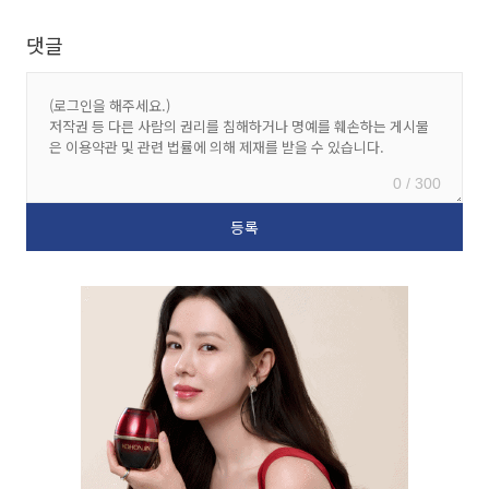
댓글
0 / 300