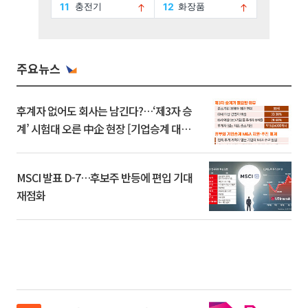
주요뉴스
후계자 없어도 회사는 남긴다?…‘제3자 승
계’ 시험대 오른 中企 현장 [기업승계 대전
환]
MSCI 발표 D-7…후보주 반등에 편입 기대
재점화