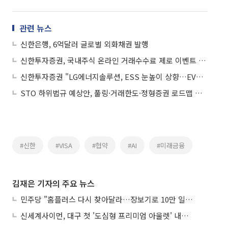
관련 뉴스
신한은행, 6억달러 글로벌 외화채권 발행
신한투자증권, 국내주식 온라인 거래수수료 제로 이벤트 실시
신한투자증권 "LG에너지솔루션, ESS 눈높이 상향…EV는 상저하고 흐름"
STO 하위법규 예상안, 풀링·거래한도·정형증권 로드맵 제시
#신한
#VISA
#협약
#AI
#미래금융
김재은 기자의 주요 뉴스
민주당 "홈플러스 다시 찾아달라…장보기로 10만 일자리 지켜야"
신세계사이먼, 대구 첫 '도심형 프리미엄 아울렛' 내후년 상륙