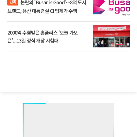
논란의 'Busan is Good'…8억 도시
단독
브랜드, 용산 대통령실 CI 업체가 수행
2000억 수혈받은 홈플러스 ‘오늘 가오
픈’...13일 정식 개장 시험대