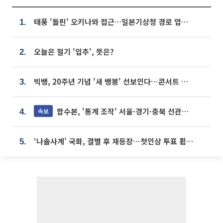
태풍 '돌핀' 오키나와 접근…일본기상청 경로 업데이트
1.
오늘은 절기 '입추', 뜻은?
2.
빅뱅, 20주년 기념 '새 뱅봉' 선보인다⋯콘서트 앞두고 팝업 개최
3.
합수본, '통계 조작' 서울·경기·충북 선관위 등 추가 압수수색
속보
4.
‘나솔사계’ 국화, 결별 후 재등장⋯첫인상 투표 휩쓸고 ‘인기녀’ 등극
5.