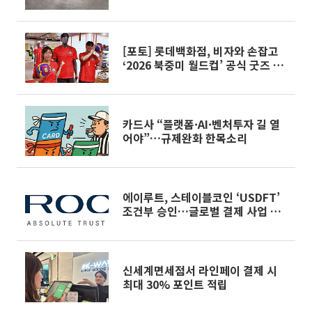
확대 [언팩 2026]
[포토] 롯데백화점, 비자와 손잡고
‘2026 북중미 월드컵’ 공식 굿즈 이
벤트
카드사 “플랫폼·AI·벤처투자 길 열
어야”…규제완화 한목소리
에이루트, 스테이블코인 ‘USDFT’
조건부 승인…글로벌 결제 사업 본
격화
신세계면세점서 라인페이 결제 시
최대 30% 포인트 적립