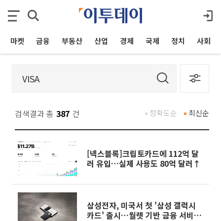
마켓
금융
부동산
산업
경제
국제
정치
사회
검색결과 총
387
건
정확도순
최신순
[넥스블록]크립토카드에 112억 달
러 유입…실제 사용도 80억 달러↑
삼성전자, 미국서 첫 '삼성 갤럭시
카드' 출시…월렛 기반 금융 서비스