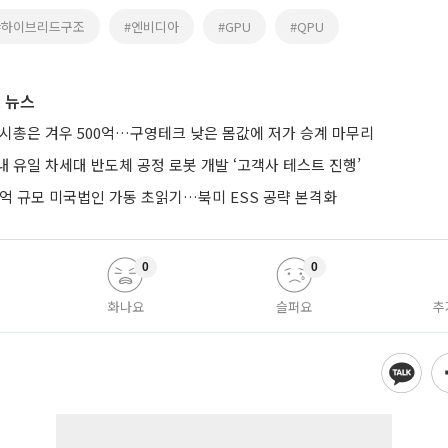
#하이브리드구조
#엔비디아
#GPU
#QPU
 뉴스
 시총은 겨우 500억…구영테크 낮은 몸값에 저가 승계 마무리
 유일 차세대 반도체 공정 로봇 개발 ‘고객사 테스트 진행’
0억 규모 미국법인 가동 초읽기…북미 ESS 공략 본격화
0
0
화나요
슬퍼요
추