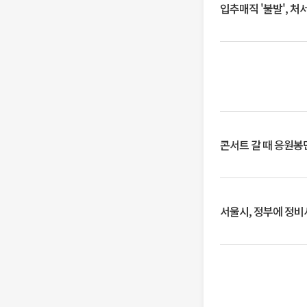
입추매직 '불발', 처
콘서트 갈 때 응원봉만
서울시, 정부에 정비사