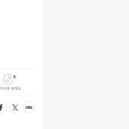
0
가취재 원해요