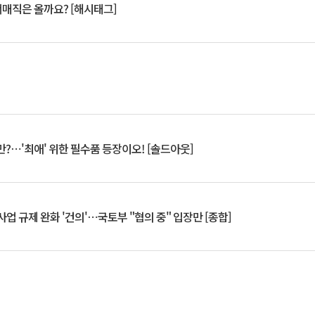
서매직은 올까요? [해시태그]
?⋯'최애' 위한 필수품 등장이오! [솔드아웃]
업 규제 완화 '건의'⋯국토부 "협의 중" 입장만 [종합]