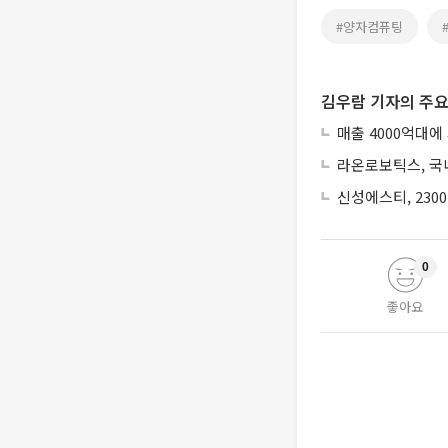
#양자컴퓨팅
김우람 기자의 주요
매출 4000억대에
라온로보틱스, 국내
신성에스티, 230
0
좋아요