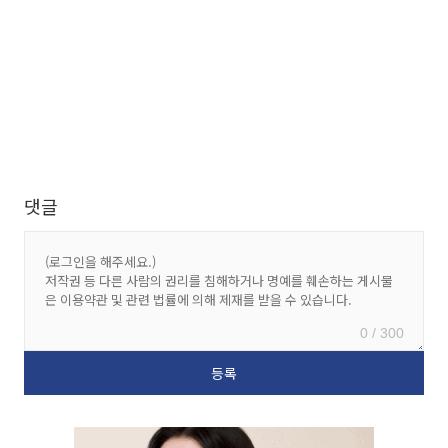
댓글
0 / 300