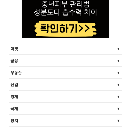
마켓
금융
부동산
산업
경제
국제
정치