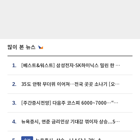
많이 본 뉴스
[베스트&워스트] 삼성전자·SK하이닉스 밀린 한 주…상상인증권은 85% 급등
1.
35도 안팎 무더위 이어져…전국 곳곳 소나기 [오늘 날씨]
2.
[주간증시전망] 다음주 코스피 6000~7000⋯“外人 수급은 정책이 변수”
3.
뉴욕증시, 연준 금리인상 기대감 꺾이자 상승...S&P500 사상 최고치 [종합]
4.
속보