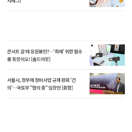
시태그]
콘서트 갈 때 응원봉만?⋯'최애' 위한 필수
품 등장이오! [솔드아웃]
서울시, 정부에 정비사업 규제 완화 '건
의'⋯국토부 "협의 중" 입장만 [종합]