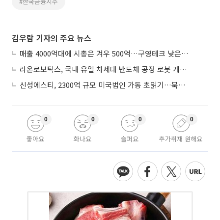
#한국금융지주
김우람 기자의 주요 뉴스
매출 4000억대에 시총은 겨우 500억…구영테크 낮은 몸값에 저가 승계 마무리
라온로보틱스, 국내 유일 차세대 반도체 공정 로봇 개발 ‘고객사 테스트 진행’
신성에스티, 2300억 규모 미국법인 가동 초읽기…북미 ESS 공략 본격화
0
0
0
0
좋아요
화나요
슬퍼요
추가취재 원해요