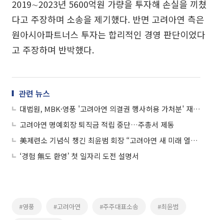
2019∼2023년 5600억원 가량을 투자해 손실을 끼쳤
다고 주장하며 소송을 제기했다. 반면 고려아연 측은
원아시아파트너스 투자는 합리적인 경영 판단이었다
고 주장하며 반박했다.
관련 뉴스
대법원, MBK·영풍 '고려아연 의결권 행사허용 가처분' 재항고 기각
고려아연 명예회장 퇴직금 적립 중단…주총서 제동
美제련소 기념식 챙긴 최윤범 회장 “고려아연 새 미래 열려...최고 핵심광물 처리 시설 구축”
‘경험 無도 환영’ 첫 일자리 도전 설명서
#영풍
#고려아연
#주주대표소송
#최윤범