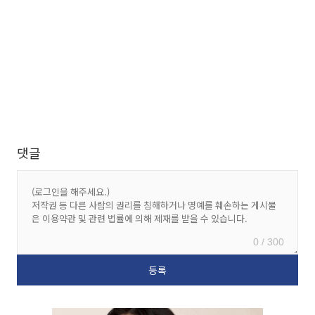
댓글
0 / 300