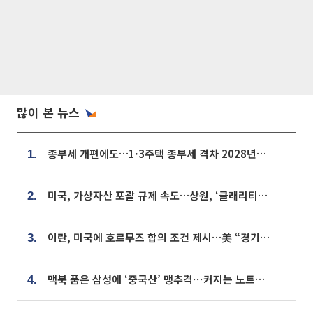
많이 본 뉴스
종부세 개편에도…1·3주택 종부세 격차 2028년부터 확대
1.
미국, 가상자산 포괄 규제 속도…상원, ‘클래리티법’ 9월 절차투표 추진
2.
이란, 미국에 호르무즈 합의 조건 제시…美 “경기 아직 안 끝나” [종합]
3.
맥북 품은 삼성에 ‘중국산’ 맹추격⋯커지는 노트북 OLED 시장
4.