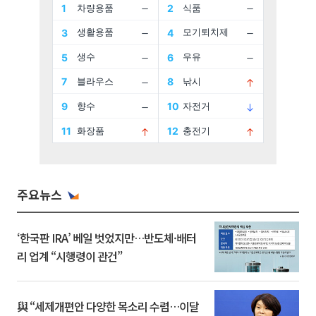
주요뉴스
‘한국판 IRA’ 베일 벗었지만…반도체·배터
리 업계 “시행령이 관건”
與 “세제개편안 다양한 목소리 수렴…이달