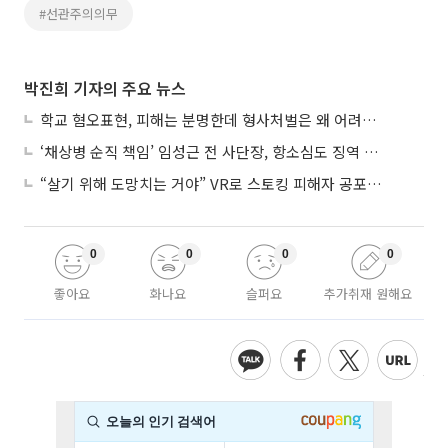
#선관주의의무
박진희 기자의 주요 뉴스
학교 혐오표현, 피해는 분명한데 형사처벌은 왜 어려울까?
‘채상병 순직 책임’ 임성근 전 사단장, 항소심도 징역 3년
“살기 위해 도망치는 거야” VR로 스토킹 피해자 공포 마주한 수형자들
0
0
0
0
좋아요
화나요
슬퍼요
추가취재 원해요