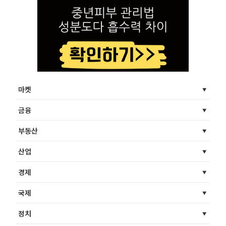
마켓
금융
부동산
산업
경제
국제
정치