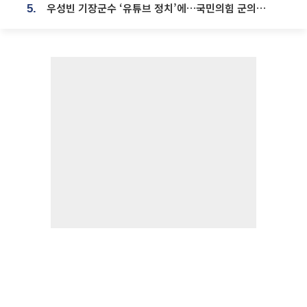
우성빈 기장군수 ‘유튜브 정치’에…국민의힘 군의원들 집단 반발
5.