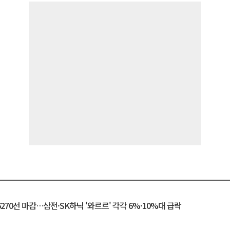
6270선 마감…삼전·SK하닉 '와르르' 각각 6%·10%대 급락