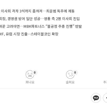
와 이사회 격차 3석까지 좁혀져…최윤범 독주에 제동
회장, 경영권 방어 일단 성공…영풍 측 2명 이사회 진입
바꾼 고려아연…MBK파트너스 “불공정 주총 진행” 반발
F, 유럽 시장 진출∙∙∙스테이블코인 확장
0
0
화나요
슬퍼요
추