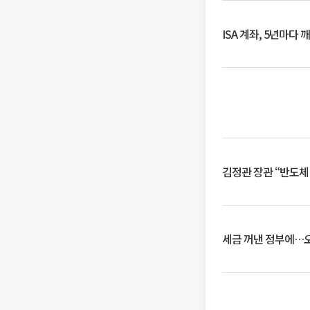
ISA 계좌, 5년마다
김정관 장관 “반도체
세금 꺼낸 정부에…오