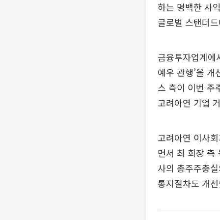
하는 명백한 사익
글로벌 스탠더드
금융투자업계에서
예우 관행’을 개
스 측이 이번 주
고려아연 기업 
고려아연 이사회가 
면서 최 회장 측
사의 총주주충실
통지절차도 개선