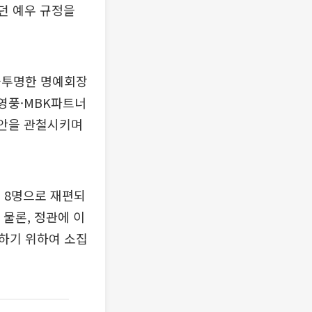
치던 예우 규정을
불투명한 명예회장
 영풍·MBK파트너
제안을 관철시키며
측 8명으로 재편되
 물론, 정관에 이
하기 위하여 소집