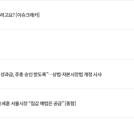
 깨라고요? [이슈크래커]
 성과급, 주총 승인 받도록”…상법·자본시장법 개정 시사
세훈 서울시장 “집값 해법은 공급” [종합]