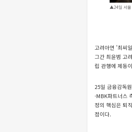
▲24일 서울
고려아연 '최씨일
그간 최윤범 고
립 관행에 제동이
25일 금융감독
·MBK파트너스 
정의 핵심은 퇴직
점이다.