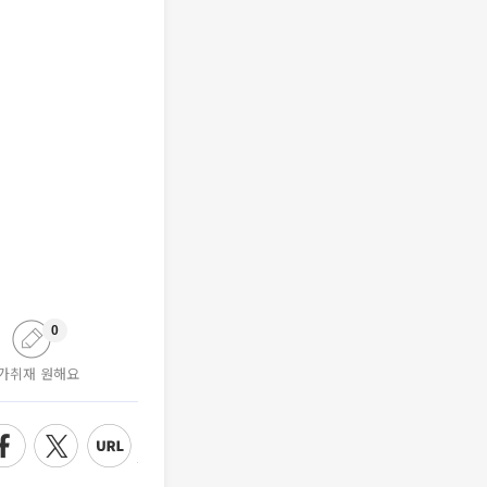
0
가취재 원해요