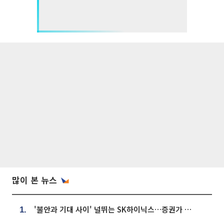
많이 본 뉴스
'불안과 기대 사이' 널뛰는 SK하이닉스…증권가 "HBM4·LTA 기반 펀터멘털 견고"
1.