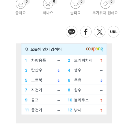
0
0
0
0
좋아요
화나요
슬퍼요
추가취재 원해요