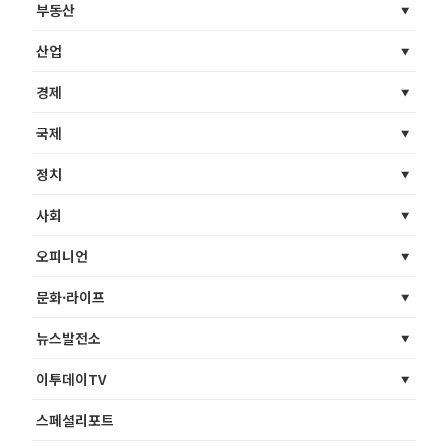
부동산
산업
경제
국제
정치
사회
오피니언
문화·라이프
뉴스발전소
이투데이TV
스페셜리포트