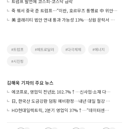
트럼프 발언에 코스피-코스닥 급락
죽 쒀서 중국 준 트럼프⋯“이란, 호르무즈 통행료 中 위안화ㆍ코인으로 받는다”
美 클래리티 법안 연내 통과 가능성 13%…상원 문턱서 제동
#트럼프
#페트로달러
#다극체제
#에너지
#시진핑
김해욱 기자의 주요 뉴스
에코프로, 영업익 전년比 102.7%↑…신사업·소재 다각화 박차
日, 한국산 도금강판 덤핑 예비판정…내년 대일 철강 수출 ‘빨간불’
HD현대일렉트릭, 2분기 영업익 37%↑…“데이터센터 사업, 새로운 성장 축”