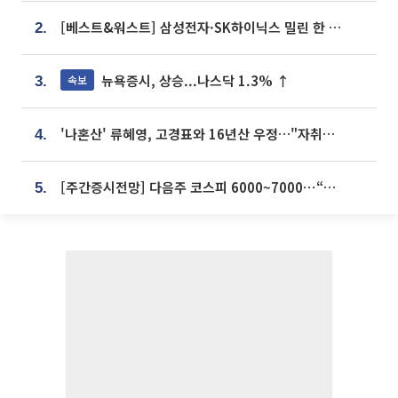
[베스트&워스트] 삼성전자·SK하이닉스 밀린 한 주…상상인증권은 85% 급등
2.
뉴욕증시, 상승...나스닥 1.3% ↑
속보
3.
'나혼산' 류혜영, 고경표와 16년산 우정…"자취방서 부모님과 마주쳐"
4.
[주간증시전망] 다음주 코스피 6000~7000⋯“外人 수급은 정책이 변수”
5.