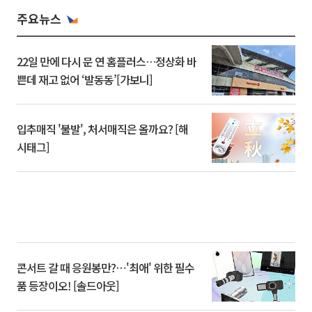
주요뉴스
22일 만에 다시 문 연 홈플러스…정상화 바
쁜데 재고 없어 ‘발동동’[가보니]
입추매직 '불발', 처서매직은 올까요? [해
시태그]
콘서트 갈 때 응원봉만?⋯'최애' 위한 필수
품 등장이오! [솔드아웃]