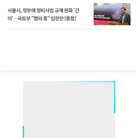
서울시, 정부에 정비사업 규제 완화 '건
의'⋯국토부 "협의 중" 입장만 [종합]