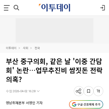
이투데이
사회
전국
부산 중구의회, 같은 날 '이중 간담
회' 논란…업무추진비 쌈짓돈 전락
의혹?
수정 2026-04-02 16:28
영남취재본부 서영인 기자
구글 선호매체 추가