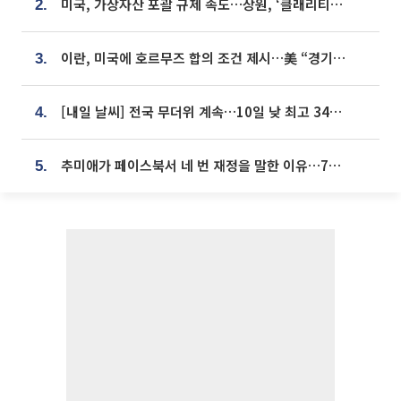
미국, 가상자산 포괄 규제 속도…상원, ‘클래리티법’ 9월 절차투표 추진
2.
이란, 미국에 호르무즈 합의 조건 제시…美 “경기 아직 안 끝나” [종합]
3.
[내일 날씨] 전국 무더위 계속…10일 낮 최고 34도 육박
4.
추미애가 페이스북서 네 번 재정을 말한 이유…7700억 추경 열쇠는 도의회에
5.