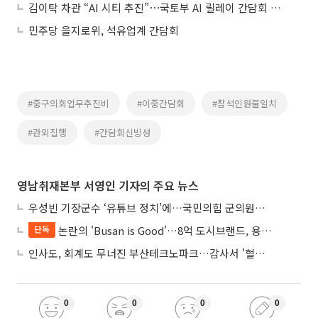
김이탁 차관 “AI 시티 추진”⋯국토부 AI 릴레이 간담회 첫 개최
민주당 을지로위, 석유업계 간담회
#중구의회업무추진비
#이중간담회
#참석인원불일치
#관외집행
#간담회신빙성
영남취재본부 서영인 기자의 주요 뉴스
우성빈 기장군수 ‘유튜브 정치’에…국민의힘 군의원들 집단 반발
논란의 'Busan is Good'…8억 도시브랜드, 용산 대통령실 CI 업체가 수행
단독
인사도, 회계도 무너진 부산테크노파크…감사서 '혈세 유용·인사 뒤집기' 적발
0
0
0
0