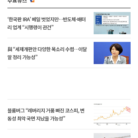
주요뉴스
‘한국판 IRA’ 베일 벗었지만…반도체·배터
리 업계 “시행령이 관건”
與 “세제개편안 다양한 목소리 수렴…이달
말 정리 가능성”
블룸버그 “레버리지 거품 빠진 코스피, 변
동성 최악 국면 지났을 가능성”