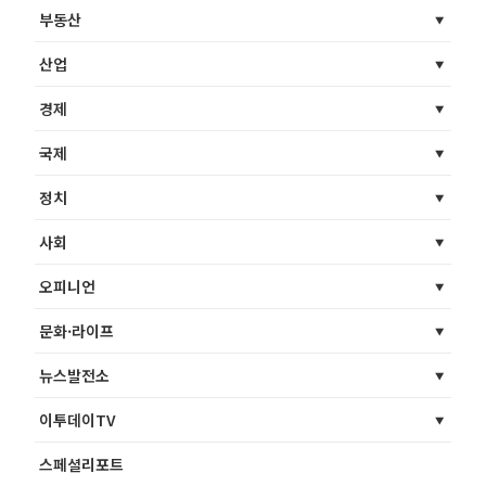
부동산
산업
경제
국제
정치
사회
오피니언
문화·라이프
뉴스발전소
이투데이TV
스페셜리포트