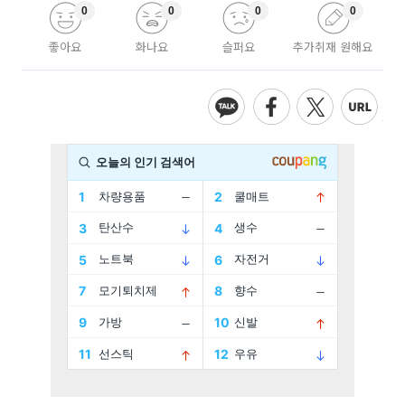
0
0
0
0
좋아요
화나요
슬퍼요
추가취재 원해요