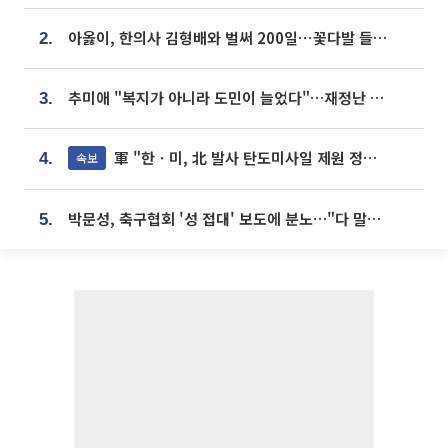
아옳이, 한의사 김형배와 벌써 200일⋯꽃다발 들고 "프러포즈 아냐"
2.
추미애 "복지가 아니라 도민이 늘었다"…재정난 책임론 정면돌파
3.
軍 "한ㆍ미, 北 발사 탄도미사일 제원 정밀분석 중"
속보
4.
박문성, 축구협회 '성 접대' 보도에 분노…"다 말아먹으려고 작정했나"
5.