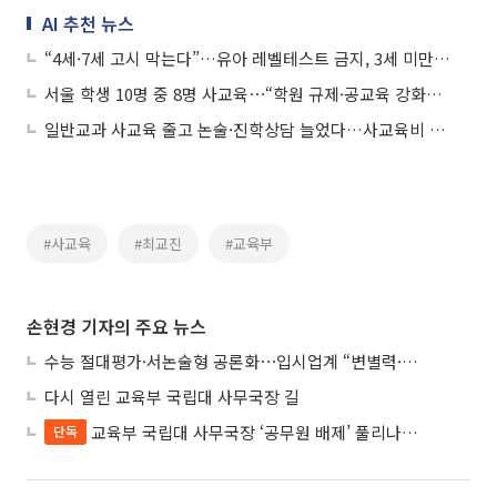
AI 추천 뉴스
“4세·7세 고시 막는다”…유아 레벨테스트 금지, 3세 미만 교습도 ‘전면 제한’
서울 학생 10명 중 8명 사교육⋯“학원 규제·공교육 강화로 경감”
일반교과 사교육 줄고 논술·진학상담 늘었다…사교육비 27.5조로 감소
#사교육
#최교진
#교육부
손현경 기자의 주요 뉴스
수능 절대평가·서논술형 공론화⋯입시업계 “변별력·사교육 대책 먼저”
다시 열린 교육부 국립대 사무국장 길
교육부 국립대 사무국장 ‘공무원 배제’ 풀리나…응시자격 다시 열렸다
단독