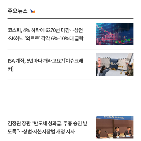
주요뉴스
코스피, 4% 하락에 6270선 마감…삼전
·SK하닉 '와르르' 각각 6%·10%대 급락
ISA 계좌, 5년마다 깨라고요? [이슈크래
커]
김정관 장관 “반도체 성과급, 주총 승인 받
도록”…상법·자본시장법 개정 시사