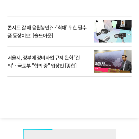
콘서트 갈 때 응원봉만?⋯'최애' 위한 필수
품 등장이오! [솔드아웃]
서울시, 정부에 정비사업 규제 완화 '건
의'⋯국토부 "협의 중" 입장만 [종합]