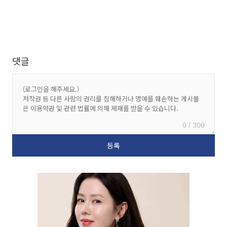
댓글
0 / 300