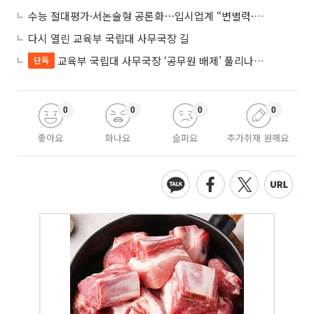
수능 절대평가·서논술형 공론화⋯입시업계 “변별력·사교육 대책 먼저”
다시 열린 교육부 국립대 사무국장 길
교육부 국립대 사무국장 ‘공무원 배제’ 풀리나…응시자격 다시 열렸다
단독
0
0
0
0
좋아요
화나요
슬퍼요
추가취재 원해요