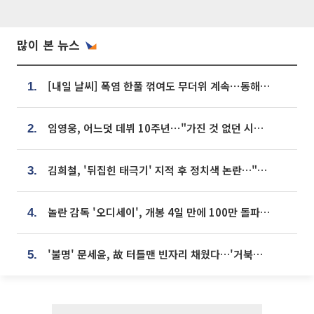
많이 본 뉴스
[내일 날씨] 폭염 한풀 꺾여도 무더위 계속⋯동해안 이틀 연속 비
1.
임영웅, 어느덧 데뷔 10주년⋯"가진 것 없던 시절, 내 앞엔 20명의 팬뿐"
2.
김희철, '뒤집힌 태극기' 지적 후 정치색 논란…"좌우 떠나 우리나라 국기"
3.
놀란 감독 '오디세이', 개봉 4일 만에 100만 돌파⋯'왕사남' 보다 빠르다
4.
'불명' 문세윤, 故 터틀맨 빈자리 채웠다…'거북이' 눈물의 최종 우승
5.