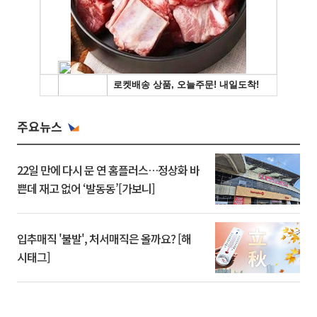
주요뉴스
22일 만에 다시 문 연 홈플러스…정상화 바
쁜데 재고 없어 ‘발동동’[가보니]
입추매직 '불발', 처서매직은 올까요? [해
시태그]