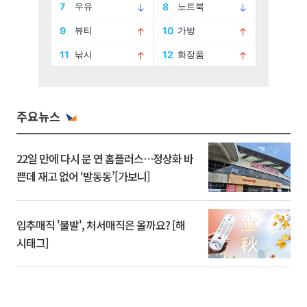
주요뉴스
22일 만에 다시 문 연 홈플러스…정상화 바
쁜데 재고 없어 ‘발동동’[가보니]
입추매직 '불발', 처서매직은 올까요? [해
시태그]