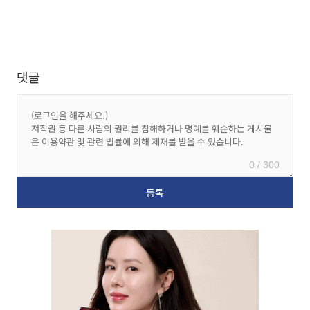
댓글
0 / 300