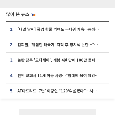
많이 본 뉴스
[내일 날씨] 폭염 한풀 꺾여도 무더위 계속⋯동해안 이틀 연속 비
1.
김희철, '뒤집힌 태극기' 지적 후 정치색 논란…"좌우 떠나 우리나라 국기"
2.
놀란 감독 '오디세이', 개봉 4일 만에 100만 돌파⋯'왕사남' 보다 빠르다
3.
천안 교회서 11세 아동 사망…“침대에 묶여 있었다” 진술 확보
4.
AT마드리드 ‘7번’ 이강인 “120% 쏟겠다”⋯시메오네 감독 “필요한 선수”
5.