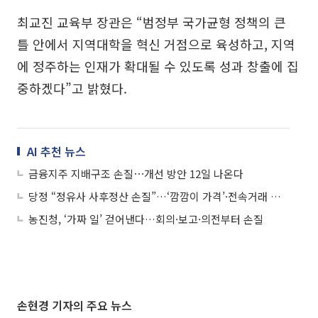
최교진 교육부 장관은 “범정부 국가균형 정책의 큰
틀 안에서 지역대학을 혁신 거점으로 육성하고, 지역
에 정주하는 인재가 확대될 수 있도록 성과 창출에 집
중하겠다”고 밝혔다.
AI 추천 뉴스
금융지주 지배구조 손질⋯개선 방안 12일 나온다
당정 “정유사 사후정산 손질”…‘깜깜이 가격’·전속거래 개선 속도
농진청, ‘가짜 일’ 걷어낸다…회의·보고·의전부터 손질
손현경 기자의 주요 뉴스