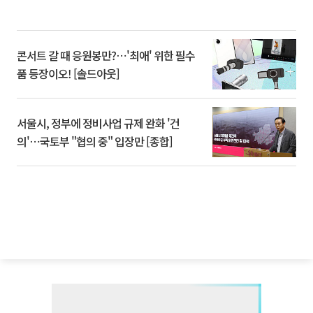
콘서트 갈 때 응원봉만?⋯'최애' 위한 필수
품 등장이오! [솔드아웃]
서울시, 정부에 정비사업 규제 완화 '건
의'⋯국토부 "협의 중" 입장만 [종합]