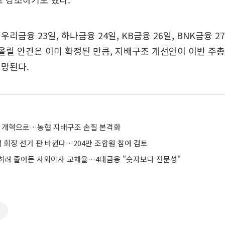
리금융 23일, 하나금융 24일, KB금융 26일, BNK금융 2
 올릴 안건은 이미 확정된 만큼, 지배구조 개선안이 이번 주
전망된다.
국 개혁으로…농협 지배구조 손질 본격화
협 회장 선거 판 바뀐다…204만 조합원 참여 검토
히려 줄어든 사외이사 교체율…4대금융 "숫자보다 전문성"
표