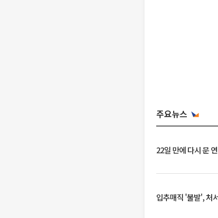
주요뉴스
22일 만에 다시 문 
입추매직 '불발', 처