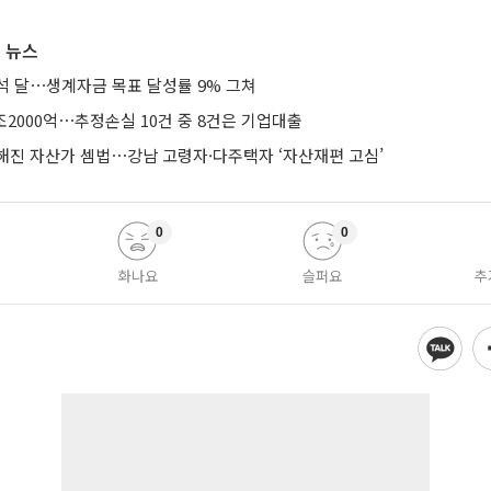
 뉴스
석 달⋯생계자금 목표 달성률 9% 그쳐
조2000억⋯추정손실 10건 중 8건은 기업대출
해진 자산가 셈법⋯강남 고령자·다주택자 ‘자산재편 고심’
0
0
화나요
슬퍼요
추