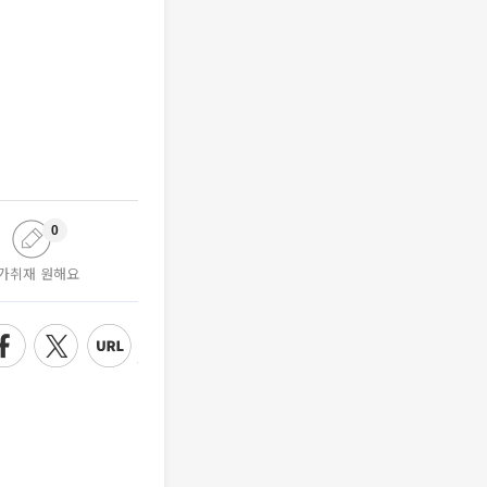
0
가취재 원해요