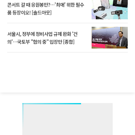
콘서트 갈 때 응원봉만?⋯'최애' 위한 필수
품 등장이오! [솔드아웃]
서울시, 정부에 정비사업 규제 완화 '건
의'⋯국토부 "협의 중" 입장만 [종합]