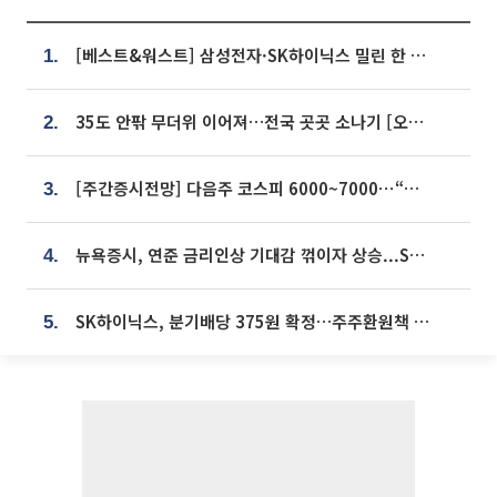
[베스트&워스트] 삼성전자·SK하이닉스 밀린 한 주…상상인증권은 85% 급등
1.
35도 안팎 무더위 이어져…전국 곳곳 소나기 [오늘 날씨]
2.
[주간증시전망] 다음주 코스피 6000~7000⋯“外人 수급은 정책이 변수”
3.
뉴욕증시, 연준 금리인상 기대감 꺾이자 상승...S&P500 사상 최고치 [종합]
4.
SK하이닉스, 분기배당 375원 확정…주주환원책 9월로 앞당겨 발표
5.