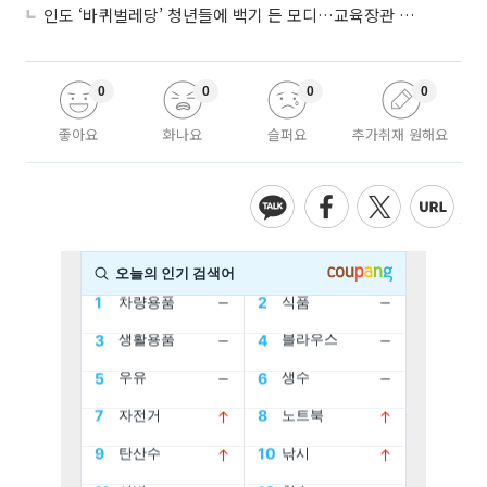
인도 ‘바퀴벌레당’ 청년들에 백기 든 모디…교육장관 사퇴
0
0
0
0
좋아요
화나요
슬퍼요
추가취재 원해요