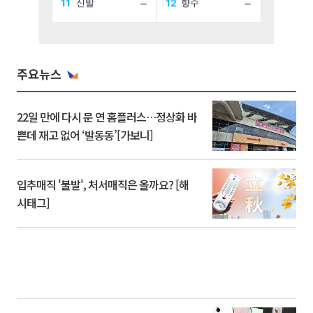
주요뉴스
22일 만에 다시 문 연 홈플러스…정상화 바
쁜데 재고 없어 ‘발동동’[가보니]
입추매직 '불발', 처서매직은 올까요? [해
시태그]