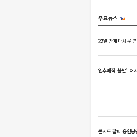
주요뉴스
22일 만에 다시 문 
입추매직 '불발', 처
콘서트 갈 때 응원봉만