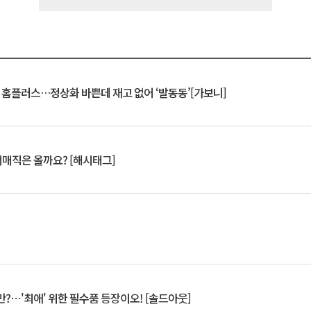
연 홈플러스…정상화 바쁜데 재고 없어 ‘발동동’[가보니]
서매직은 올까요? [해시태그]
?⋯'최애' 위한 필수품 등장이오! [솔드아웃]