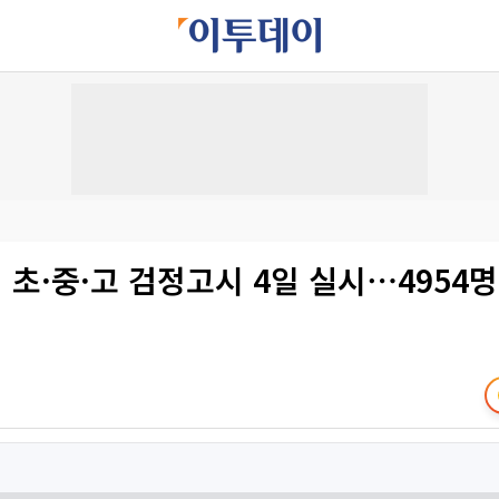
초·중·고 검정고시 4일 실시⋯4954명