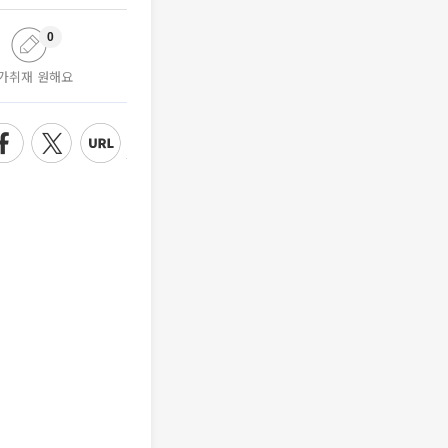
0
가취재 원해요