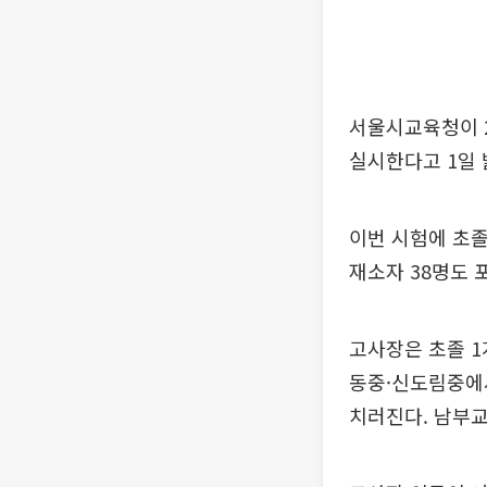
서울시교육청이 2
실시한다고 1일 
이번 시험에 초졸 
재소자 38명도 
고사장은 초졸 1개
동중·신도림중에
치러진다. 남부