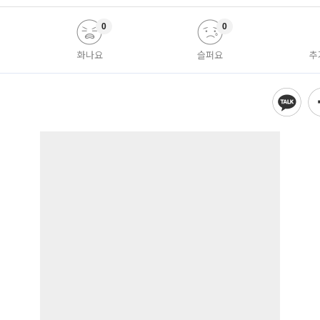
0
0
화나요
슬퍼요
추