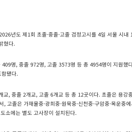
026년도 제1회 초졸·중졸·고졸 검정고시를 4일 서울 시내
밝혔다.
409명, 중졸 972명, 고졸 3573명 등 총 4954명이 지원했
포함됐다.
교, 중졸 2개교, 고졸 6개교 등 총 12곳이다. 초졸은 용강
서, 고졸은 가재울중·광희중·원묵중·신천중·구암중·목운중에
교도소에는 별도 고사장이 설치된다.