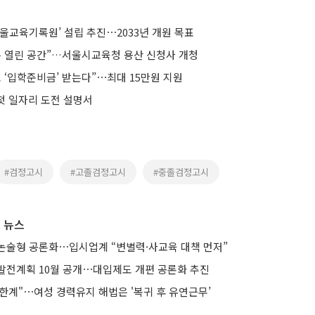
울교육기록원’ 설립 추진⋯2033년 개원 목표
는 열린 공간”…서울시교육청 용산 신청사 개청
 ‘입학준비금’ 받는다”⋯최대 15만원 지원
 첫 일자리 도전 설명서
#검정고시
#고졸검정고시
#중졸검정고시
 뉴스
논술형 공론화⋯입시업계 “변별력·사교육 대책 먼저”
발전계획 10월 공개⋯대입제도 개편 공론화 추진
한계"⋯여성 경력유지 해법은 '복귀 후 유연근무’