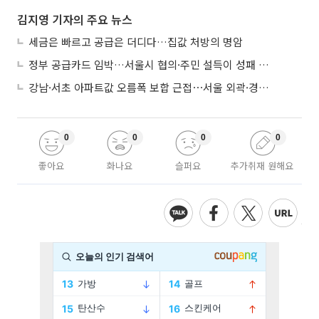
김지영 기자의 주요 뉴스
세금은 빠르고 공급은 더디다…집값 처방의 명암
정부 공급카드 임박…서울시 협의·주민 설득이 성패 가른다
강남·서초 아파트값 오름폭 보합 근접⋯서울 외곽·경기 남부 중심 매수세
0
0
0
0
좋아요
화나요
슬퍼요
추가취재 원해요