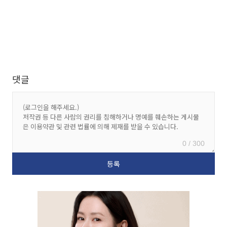
댓글
0 / 300