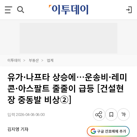
이투데이
부동산
업계
유가·나프타 상승에⋯운송비·레미
콘·아스팔트 줄줄이 급등 [건설현
장 중동발 비상②]
입력 2026-04-06 06:00
김지영 기자
구글 선호매체 추가