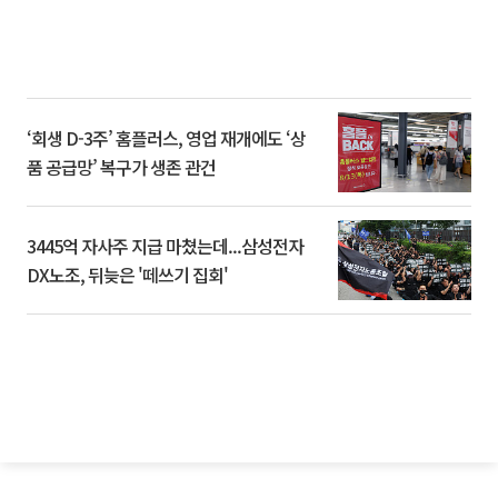
‘회생 D-3주’ 홈플러스, 영업 재개에도 ‘상
품 공급망’ 복구가 생존 관건
3445억 자사주 지급 마쳤는데...삼성전자
DX노조, 뒤늦은 '떼쓰기 집회'