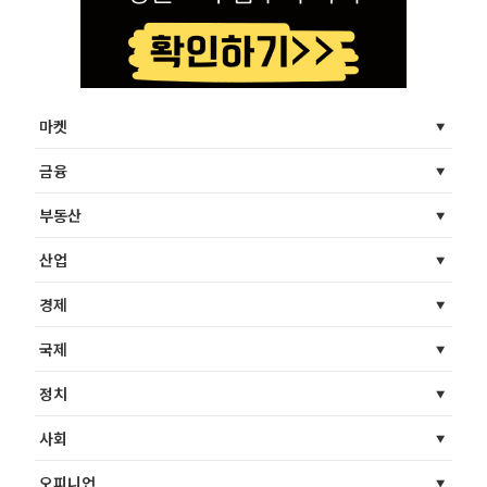
마켓
금융
부동산
산업
경제
국제
정치
사회
오피니언