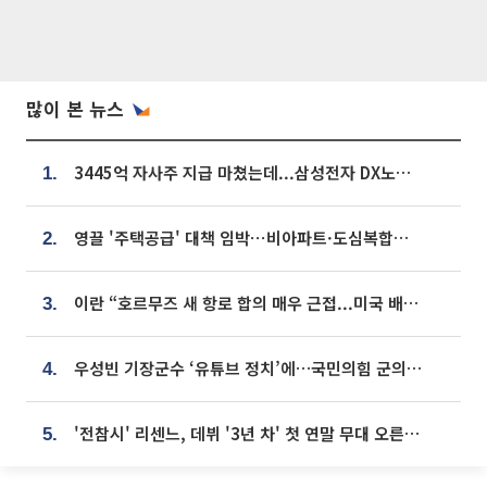
많이 본 뉴스
3445억 자사주 지급 마쳤는데...삼성전자 DX노조, 뒤늦은 '떼쓰기 집회'
1.
영끌 '주택공급' 대책 임박⋯비아파트·도심복합까지 총동원
2.
이란 “호르무즈 새 항로 합의 매우 근접...미국 배상 먼저”
3.
우성빈 기장군수 ‘유튜브 정치’에…국민의힘 군의원들 집단 반발
4.
'전참시' 리센느, 데뷔 '3년 차' 첫 연말 무대 오른다⋯"그동안 섭외 안 와"
5.