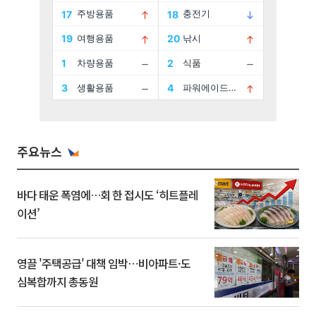
주요뉴스
바다 태운 폭염에…회 한 접시도 ‘히트플레
이션’
영끌 '주택공급' 대책 임박⋯비아파트·도
심복합까지 총동원