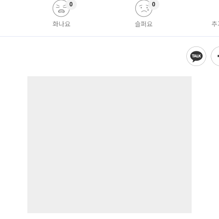
0
0
화나요
슬퍼요
추