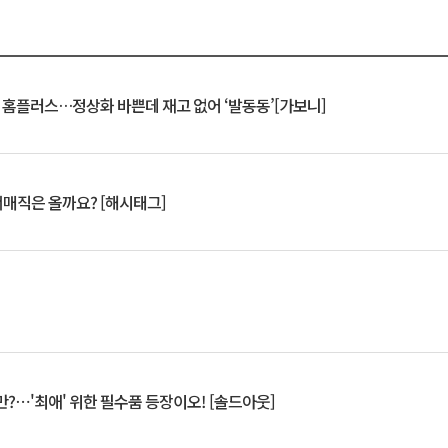
연 홈플러스…정상화 바쁜데 재고 없어 ‘발동동’[가보니]
서매직은 올까요? [해시태그]
?⋯'최애' 위한 필수품 등장이오! [솔드아웃]