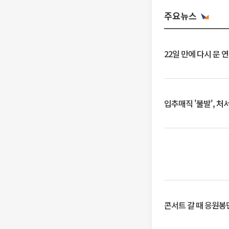
주요뉴스
22일 만에 다시 문 
입추매직 '불발', 처
콘서트 갈 때 응원봉만