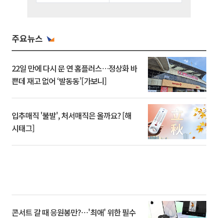
주요뉴스
22일 만에 다시 문 연 홈플러스…정상화 바
쁜데 재고 없어 ‘발동동’[가보니]
입추매직 '불발', 처서매직은 올까요? [해
시태그]
콘서트 갈 때 응원봉만?⋯'최애' 위한 필수