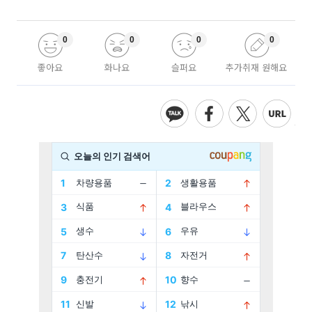
0
0
0
0
좋아요
화나요
슬퍼요
추가취재 원해요