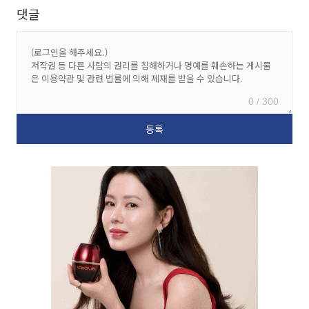
댓글
0 / 300