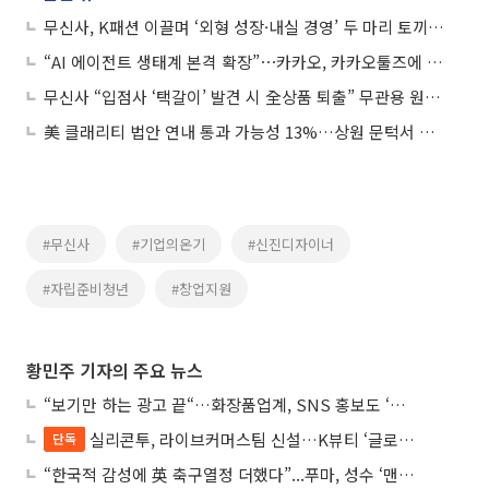
무신사, K패션 이끌며 ‘외형 성장·내실 경영’ 두 마리 토끼 잡아
“AI 에이전트 생태계 본격 확장”⋯카카오, 카카오툴즈에 올리브영ㆍ무신사 등 추가
무신사 “입점사 ‘택갈이’ 발견 시 全상품 퇴출” 무관용 원칙 발표
美 클래리티 법안 연내 통과 가능성 13%…상원 문턱서 제동
#무신사
#기업의온기
#신진디자이너
#자립준비청년
#창업지원
황민주 기자의 주요 뉴스
“보기만 하는 광고 끝“…화장품업계, SNS 홍보도 ‘참여형 콘텐츠’로 변모
실리콘투, 라이브커머스팀 신설…K뷰티 ‘글로벌 판매망’ 확대 속도
단독
“한국적 감성에 英 축구열정 더했다”...푸마, 성수 ‘맨시티 하우스’ 팝업