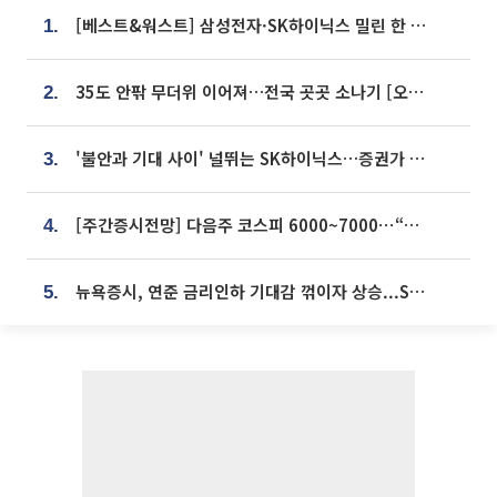
[베스트&워스트] 삼성전자·SK하이닉스 밀린 한 주…상상인증권은 85% 급등
1.
35도 안팎 무더위 이어져…전국 곳곳 소나기 [오늘 날씨]
2.
'불안과 기대 사이' 널뛰는 SK하이닉스…증권가 "HBM4·LTA 기반 펀터멘털 견고"
3.
[주간증시전망] 다음주 코스피 6000~7000⋯“外人 수급은 정책이 변수”
4.
뉴욕증시, 연준 금리인하 기대감 꺾이자 상승...S&P500 사상 최고치 [종합]
5.