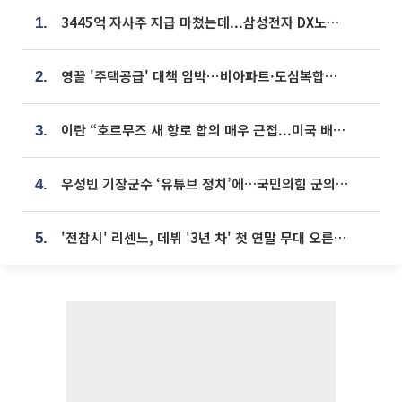
3445억 자사주 지급 마쳤는데...삼성전자 DX노조, 뒤늦은 '떼쓰기 집회'
1.
영끌 '주택공급' 대책 임박⋯비아파트·도심복합까지 총동원
2.
이란 “호르무즈 새 항로 합의 매우 근접...미국 배상 먼저”
3.
우성빈 기장군수 ‘유튜브 정치’에…국민의힘 군의원들 집단 반발
4.
'전참시' 리센느, 데뷔 '3년 차' 첫 연말 무대 오른다⋯"그동안 섭외 안 와"
5.