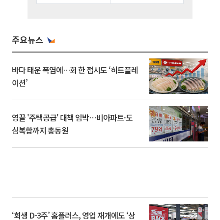
주요뉴스
바다 태운 폭염에…회 한 접시도 ‘히트플레
이션’
영끌 '주택공급' 대책 임박⋯비아파트·도
심복합까지 총동원
‘회생 D-3주’ 홈플러스, 영업 재개에도 ‘상