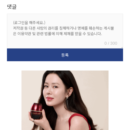
댓글
0 / 300