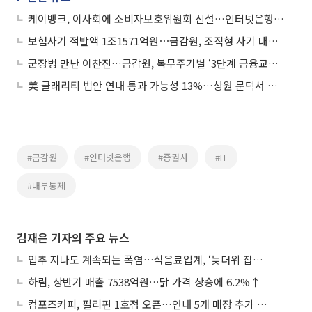
케이뱅크, 이사회에 소비자보호위원회 신설…인터넷은행 최초
보험사기 적발액 1조1571억원⋯금감원, 조직형 사기 대응 강화
군장병 만난 이찬진…금감원, 복무주기별 ‘3단계 금융교육’ 도입
美 클래리티 법안 연내 통과 가능성 13%…상원 문턱서 제동
#금감원
#인터넷은행
#증권사
#IT
#내부통제
김재은 기자의 주요 뉴스
입추 지나도 계속되는 폭염…식음료업계, ‘늦더위 잡기’ 전력 투구
하림, 상반기 매출 7538억원…닭 가격 상승에 6.2%↑
컴포즈커피, 필리핀 1호점 오픈…연내 5개 매장 추가 출점