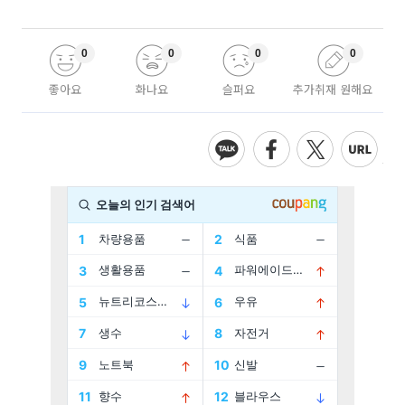
0
0
0
0
좋아요
화나요
슬퍼요
추가취재 원해요