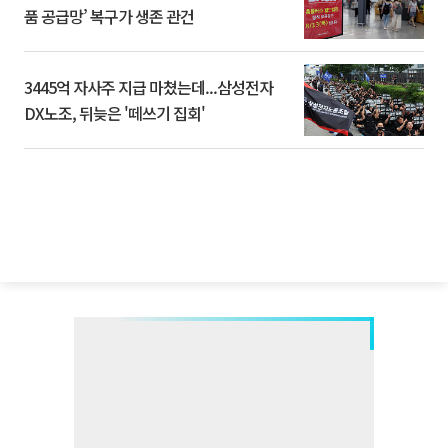
품 공급망’ 복구가 생존 관건
3445억 자사주 지급 마쳤는데...삼성전자
DX노조, 뒤늦은 '떼쓰기 집회'