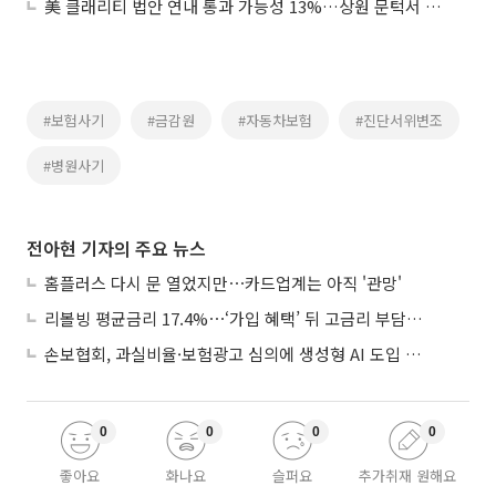
美 클래리티 법안 연내 통과 가능성 13%…상원 문턱서 제동
#보험사기
#금감원
#자동차보험
#진단서위변조
#병원사기
전아현 기자의 주요 뉴스
홈플러스 다시 문 열었지만⋯카드업계는 아직 '관망'
리볼빙 평균금리 17.4%⋯‘가입 혜택’ 뒤 고금리 부담 주의
손보협회, 과실비율·보험광고 심의에 생성형 AI 도입 추진
0
0
0
0
좋아요
화나요
슬퍼요
추가취재 원해요