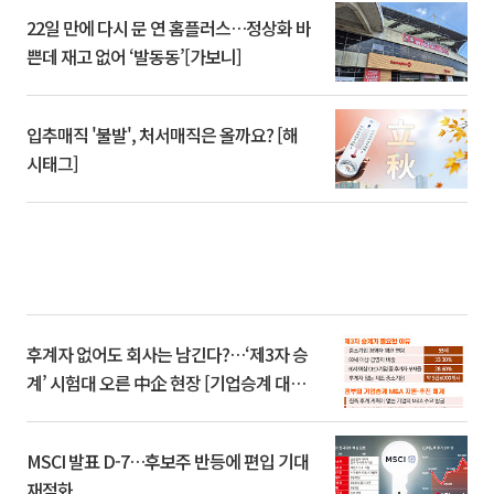
22일 만에 다시 문 연 홈플러스…정상화 바
쁜데 재고 없어 ‘발동동’[가보니]
입추매직 '불발', 처서매직은 올까요? [해
시태그]
후계자 없어도 회사는 남긴다?…‘제3자 승
계’ 시험대 오른 中企 현장 [기업승계 대전
환]
MSCI 발표 D-7…후보주 반등에 편입 기대
재점화