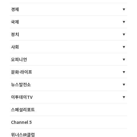
경제
국제
정치
사회
오피니언
문화·라이프
뉴스발전소
이투데이TV
스페셜리포트
Channel 5
위너스IR클럽