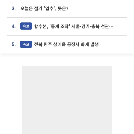
오늘은 절기 '입추', 뜻은?
3.
합수본, '통계 조작' 서울·경기·충북 선관위 등 추가 압수수색
속보
4.
전북 완주 삼례읍 공장서 화재 발생
속보
5.