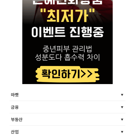
마켓
금융
부동산
산업