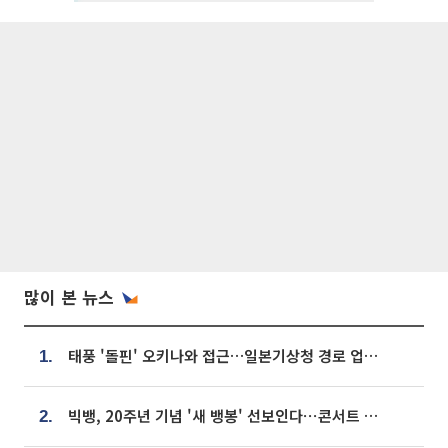
많이 본 뉴스
태풍 '돌핀' 오키나와 접근…일본기상청 경로 업데이트
1.
빅뱅, 20주년 기념 '새 뱅봉' 선보인다⋯콘서트 앞두고 팝업 개최
2.