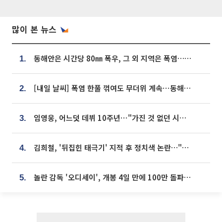
많이 본 뉴스
동해안은 시간당 80㎜ 폭우, 그 외 지역은 폭염…‘극과 극 날씨’
1.
[내일 날씨] 폭염 한풀 꺾여도 무더위 계속⋯동해안 이틀 연속 비
2.
임영웅, 어느덧 데뷔 10주년⋯"가진 것 없던 시절, 내 앞엔 20명의 팬뿐"
3.
김희철, '뒤집힌 태극기' 지적 후 정치색 논란…"좌우 떠나 우리나라 국기"
4.
놀란 감독 '오디세이', 개봉 4일 만에 100만 돌파⋯'왕사남' 보다 빠르다
5.