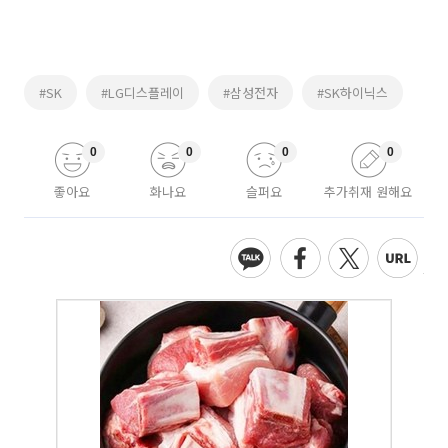
#SK
#LG디스플레이
#삼성전자
#SK하이닉스
0
0
0
0
좋아요
화나요
슬퍼요
추가취재 원해요