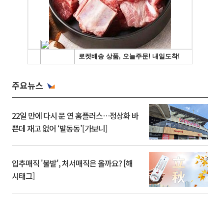
주요뉴스
22일 만에 다시 문 연 홈플러스…정상화 바
쁜데 재고 없어 ‘발동동’[가보니]
입추매직 '불발', 처서매직은 올까요? [해
시태그]