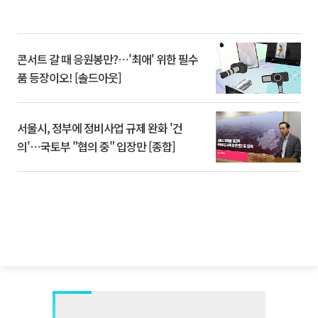
콘서트 갈 때 응원봉만?⋯'최애' 위한 필수
품 등장이오! [솔드아웃]
서울시, 정부에 정비사업 규제 완화 '건
의'⋯국토부 "협의 중" 입장만 [종합]