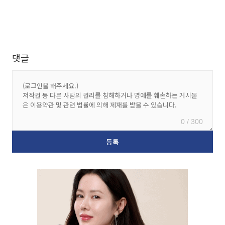
댓글
0 / 300