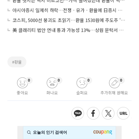
환율 헷지는 역시 비트코인…가격 떨어졌는데 환율이 낙폭 상쇄
아시아증시 일제히 하락…전쟁ㆍ유가ㆍ환율에 日증시 삼중고
코스피, 5000선 붕괴도 초읽기…환율 1530원에 주도주 ‘와르르’
美 클래리티 법안 연내 통과 가능성 13%…상원 문턱서 제동
#환율
0
0
0
0
좋아요
화나요
슬퍼요
추가취재 원해요