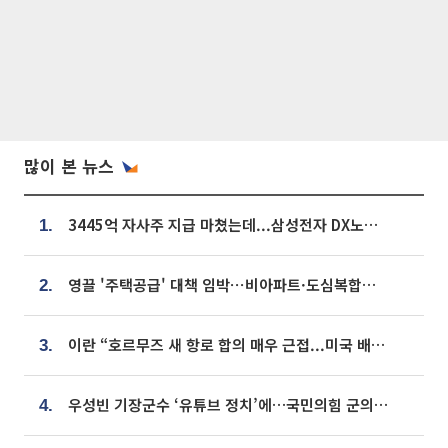
많이 본 뉴스
3445억 자사주 지급 마쳤는데...삼성전자 DX노조, 뒤늦은 '떼쓰기 집회'
1.
영끌 '주택공급' 대책 임박⋯비아파트·도심복합까지 총동원
2.
이란 “호르무즈 새 항로 합의 매우 근접...미국 배상 먼저”
3.
우성빈 기장군수 ‘유튜브 정치’에…국민의힘 군의원들 집단 반발
4.