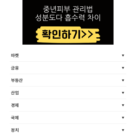
마켓
금융
부동산
산업
경제
국제
정치