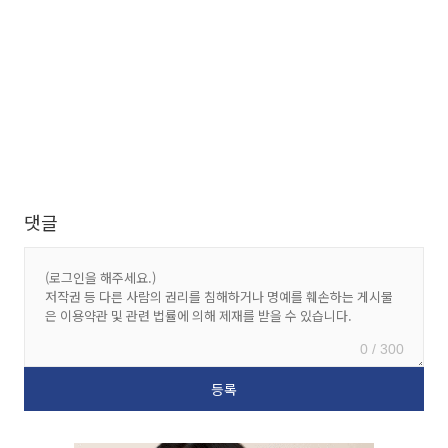
댓글
0 / 300