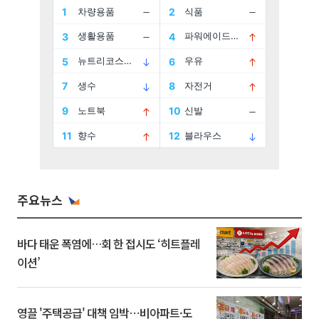
주요뉴스
바다 태운 폭염에…회 한 접시도 ‘히트플레
이션’
영끌 '주택공급' 대책 임박⋯비아파트·도