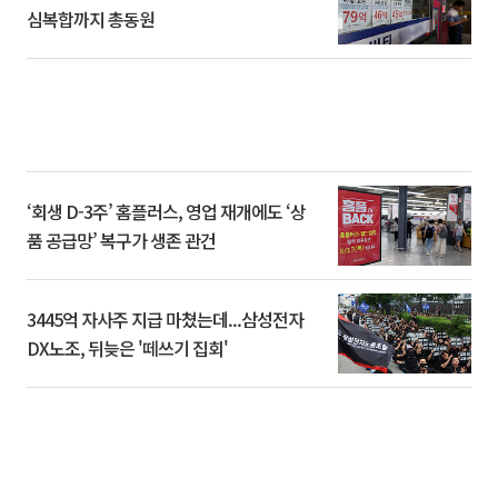
심복합까지 총동원
‘회생 D-3주’ 홈플러스, 영업 재개에도 ‘상
품 공급망’ 복구가 생존 관건
3445억 자사주 지급 마쳤는데...삼성전자
DX노조, 뒤늦은 '떼쓰기 집회'