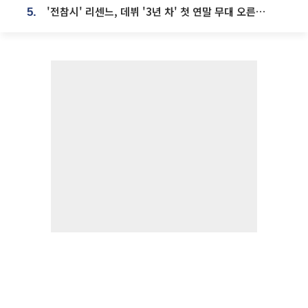
'전참시' 리센느, 데뷔 '3년 차' 첫 연말 무대 오른다⋯"그동안 섭외 안 와"
5.