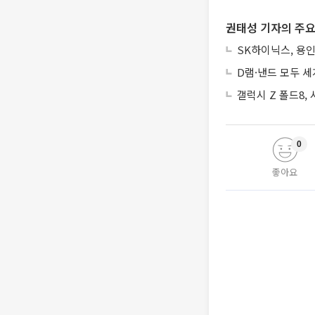
권태성 기자의 주요
SK하이닉스, 용인
D램·낸드 모두 세
갤럭시 Z 폴드8,
0
좋아요