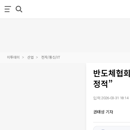
이투데이
산업
전자/통신/IT
반도체협회
정적”
입력 2026-03-31 18:14
권태성 기자