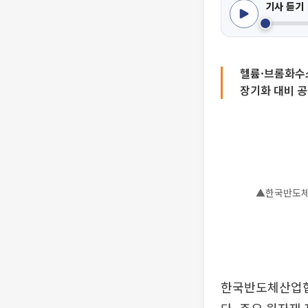
기사 듣기
헬륨·브롬화수
장기화 대비 
▲한국반도체
한국반도체산업협