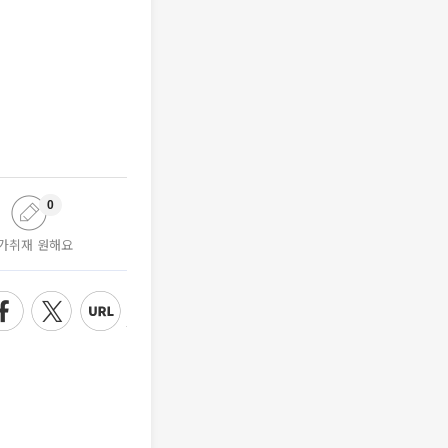
0
가취재 원해요