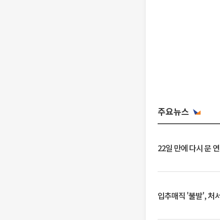
주요뉴스
22일 만에 다시 문 
입추매직 '불발', 처