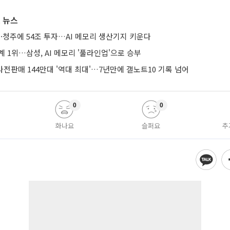
 뉴스
·청주에 54조 투자…AI 메모리 생산기지 키운다
계 1위…삼성, AI 메모리 '풀라인업'으로 승부
 사전판매 144만대 '역대 최대'…7년만에 갤노트10 기록 넘어
0
0
화나요
슬퍼요
추