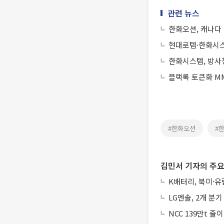
관련 뉴스
한화오션, 캐나다
현대로템·한화시스
한화시스템, 방사청
블랙록 토큰화 MM
#한화오션
#
김민서 기자의 주요
K배터리, 북미·
LG엔솔, 2개 분
NCC 139만t 