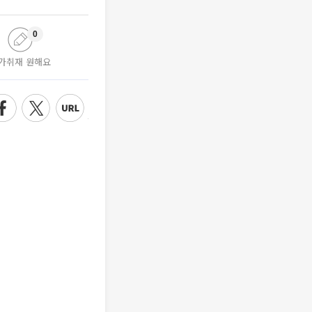
0
가취재 원해요