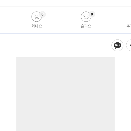
0
0
화나요
슬퍼요
추