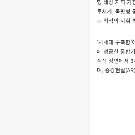
형 해상 지휘 거
투체계, 콕핏형 
는 최적의 지휘 
‘차세대 구축함’
에 성공한 통합기
정석 정면에서 3
며, 증강현실(A