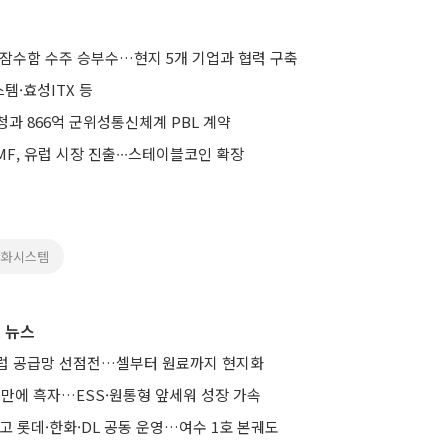
 잠수함 수주 승부수…현지 5개 기업과 협력 구축
템·효성ITX 등
과 866억 군위성통신체계 PBL 계약
F, 유럽 시장 진출∙∙∙스테이블코인 확장
한화시스템
 뉴스
유럽 공급망 선점전…셀부터 원료까지 현지화
기 만에 흑자…ESS·원통형 앞세워 성장 가속
줄이고 롯데·한화·DL 공동 운영…여수 1호 본궤도