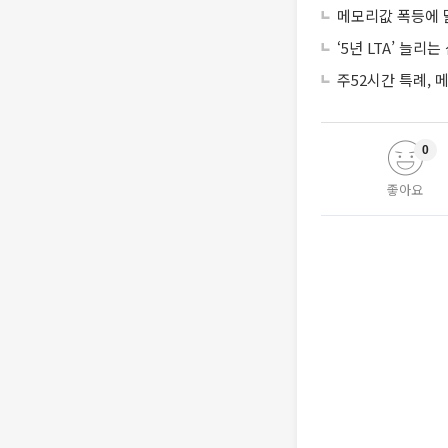
메모리값 폭등에 
‘5년 LTA’ 늘
주52시간 특례,
0
좋아요