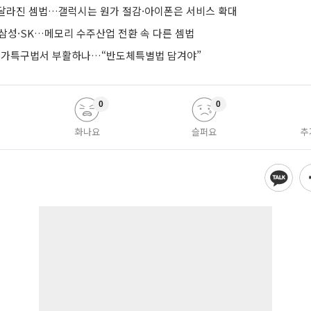
달라진 셈법…갤럭시는 원가 절감·아이폰은 서비스 확대
리는 삼성·SK…메모리 수주산업 전환 속 다른 셈법
 메가특구법서 부활하나…“반도체특별법 담겨야”
0
0
화나요
슬퍼요
추