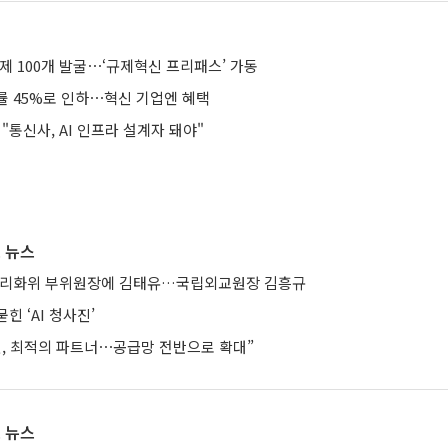
제 100개 발굴⋯‘규제혁신 프리패스’ 가동
률 45%로 인하⋯혁신 기업엔 혜택
 "통신사, AI 인프라 설계자 돼야"
 뉴스
합리화위 부위원장에 김태유…국립외교원장 김흥규
힌 ‘AI 청사진’
헨, 최적의 파트너⋯공급망 전반으로 확대”
 뉴스