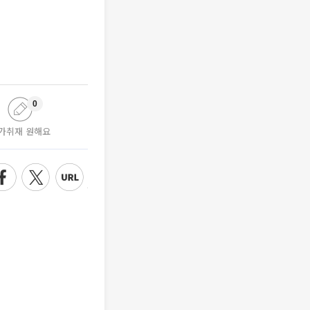
0
가취재 원해요