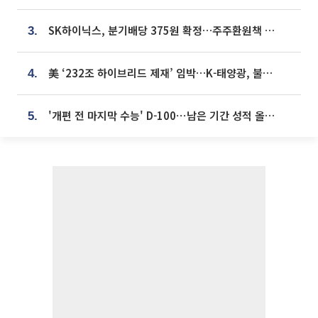
SK하이닉스, 분기배당 375원 확정…주주환원책 9월로 앞당겨 발표
3.
美 ‘232조 하이브리드 제재’ 임박…K-태양광, 불확실성 털고 날개 다나
4.
'개편 전 마지막 수능' D-100⋯남은 기간 성적 올릴 전략은
5.