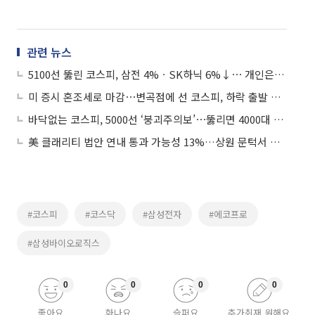
관련 뉴스
5100선 뚫린 코스피, 삼전 4%ㆍSK하닉 6%↓⋯ 개인은 ‘사자’세
미 증시 혼조세로 마감⋯변곡점에 선 코스피, 하락 출발 전망돼
바닥없는 코스피, 5000선 ‘붕괴주의보’⋯뚫리면 4000대 초반까지 갈 수도
美 클래리티 법안 연내 통과 가능성 13%…상원 문턱서 제동
#코스피
#코스닥
#삼성전자
#에코프로
#삼성바이오로직스
0
0
0
0
좋아요
화나요
슬퍼요
추가취재 원해요