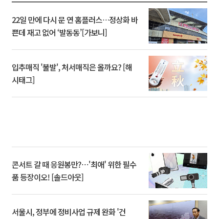
22일 만에 다시 문 연 홈플러스…정상화 바
쁜데 재고 없어 ‘발동동’[가보니]
입추매직 '불발', 처서매직은 올까요? [해
시태그]
콘서트 갈 때 응원봉만?⋯'최애' 위한 필수
품 등장이오! [솔드아웃]
서울시, 정부에 정비사업 규제 완화 '건