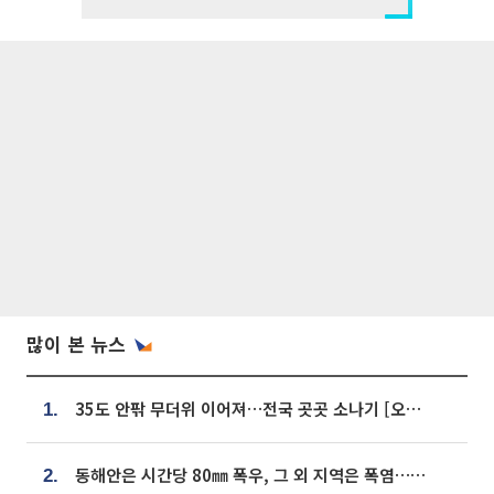
많이 본 뉴스
35도 안팎 무더위 이어져…전국 곳곳 소나기 [오늘 날씨]
1.
동해안은 시간당 80㎜ 폭우, 그 외 지역은 폭염…‘극과 극 날씨’
2.