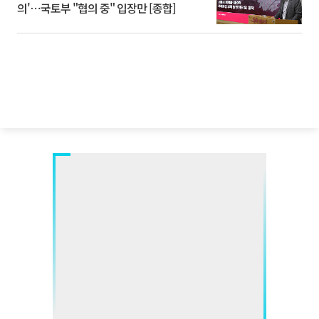
의'⋯국토부 "협의 중" 입장만 [종합]