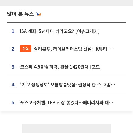
많이 본 뉴스
ISA 계좌, 5년마다 깨라고요? [이슈크래커]
1.
실리콘투, 라이브커머스팀 신설…K뷰티 ‘글로벌 판매망’ 확대[K뷰티 라방戰]
단독
2.
코스피 4.58% 하락, 환율 1420원대 [포토]
3.
'2TV 생생정보' 오늘방송맛집- 결정적 한 수, 3종 메밀면! 메밀 소바 맛집 '의○○○○'
4.
포스코퓨처엠, LFP 시장 뚫었다…배터리사와 대규모 장기 공급 합의
5.