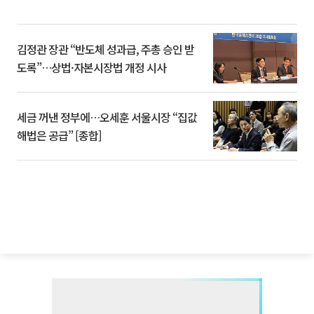
김정관 장관 “반도체 성과급, 주총 승인 받
도록”…상법·자본시장법 개정 시사
세금 꺼낸 정부에…오세훈 서울시장 “집값
해법은 공급” [종합]