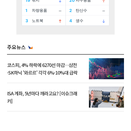
주요뉴스
코스피, 4% 하락에 6270선 마감…삼전
·SK하닉 '와르르' 각각 6%·10%대 급락
ISA 계좌, 5년마다 깨라고요? [이슈크래
커]