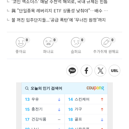
'코인 엑소더스' 매달 수천억 해외로, 국내 규제는 빈틈
與 "단일종목 레버리지 ETF 상품성 낮춰야"…배수 조정안도 거론
불 꺼진 입주단지들...‘공급 폭탄’에 ‘무너진 원청’까지
0
0
0
0
좋아요
화나요
슬퍼요
추가취재 원해요