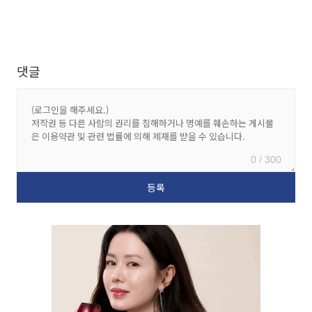
댓글
0 / 300