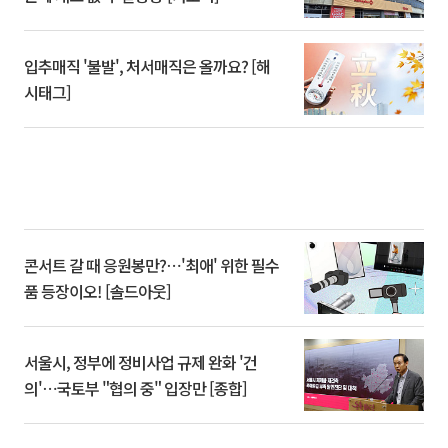
입추매직 '불발', 처서매직은 올까요? [해
시태그]
콘서트 갈 때 응원봉만?⋯'최애' 위한 필수
품 등장이오! [솔드아웃]
서울시, 정부에 정비사업 규제 완화 '건
의'⋯국토부 "협의 중" 입장만 [종합]