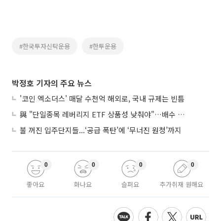
#한국투자신탁운용
#한투운용
박정호 기자의 주요 뉴스
'코인 엑소더스' 매달 수천억 해외로, 국내 규제는 빈틈
與 "단일종목 레버리지 ETF 상품성 낮춰야"…배수 조정안도 거론
불 꺼진 입주단지들...‘공급 폭탄’에 ‘무너진 원청’까지
0
0
0
0
좋아요
화나요
슬퍼요
추가취재 원해요