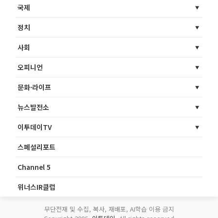
국제
정치
사회
오피니언
문화·라이프
뉴스발전소
이투데이TV
스페셜리포트
Channel 5
위너스IR클럽
무단전재 및 수집, 복사, 재배포, AI학습 이용 금지