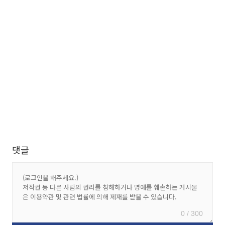
댓글
0 / 300