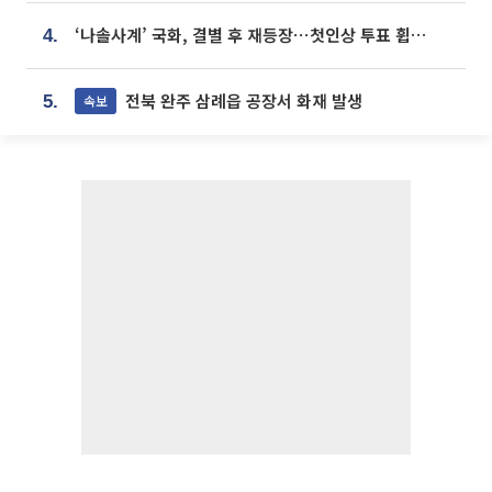
‘나솔사계’ 국화, 결별 후 재등장⋯첫인상 투표 휩쓸고 ‘인기녀’ 등극
4.
전북 완주 삼례읍 공장서 화재 발생
속보
5.