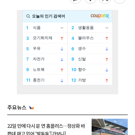
주요뉴스
22일 만에 다시 문 연 홈플러스…정상화 바
쁜데 재고 없어 ‘발동동’[가보니]