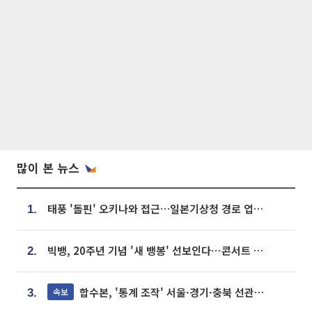
많이 본 뉴스
태풍 '돌핀' 오키나와 접근…일본기상청 경로 업데이트
1.
빅뱅, 20주년 기념 '새 뱅봉' 선보인다⋯콘서트 앞두고 팝업 개최
2.
합수본, '통계 조작' 서울·경기·충북 선관위 등 추가 압수수색
속보
3.