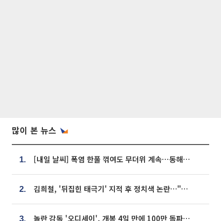
많이 본 뉴스
[내일 날씨] 폭염 한풀 꺾여도 무더위 계속⋯동해안 이틀 연속 비
1.
김희철, '뒤집힌 태극기' 지적 후 정치색 논란…"좌우 떠나 우리나라 국기"
2.
놀란 감독 '오디세이', 개봉 4일 만에 100만 돌파⋯'왕사남' 보다 빠르다
3.