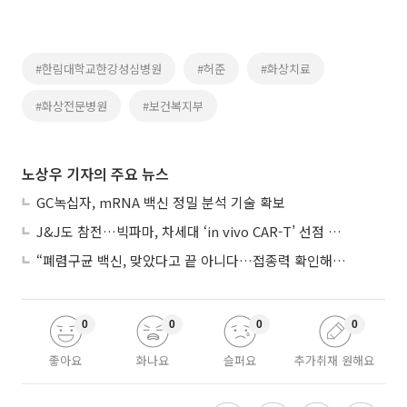
#한림대학교한강성심병원
#허준
#화상치료
#화상전문병원
#보건복지부
노상우 기자의 주요 뉴스
GC녹십자, mRNA 백신 정밀 분석 기술 확보
J&J도 참전…빅파마, 차세대 ‘in vivo CAR-T’ 선점 경쟁 본격화
“폐렴구균 백신, 맞았다고 끝 아니다…접종력 확인해야”
0
0
0
0
좋아요
화나요
슬퍼요
추가취재 원해요