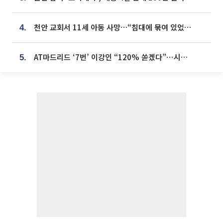
천안 교회서 11세 아동 사망…“침대에 묶여 있었다” 진술 확보
4.
AT마드리드 ‘7번’ 이강인 “120% 쏟겠다”⋯시메오네 감독 “필요한 선수”
5.