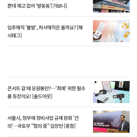
쁜데 재고 없어 ‘발동동’[가보니]
입추매직 '불발', 처서매직은 올까요? [해
시태그]
콘서트 갈 때 응원봉만?⋯'최애' 위한 필수
품 등장이오! [솔드아웃]
서울시, 정부에 정비사업 규제 완화 '건
의'⋯국토부 "협의 중" 입장만 [종합]