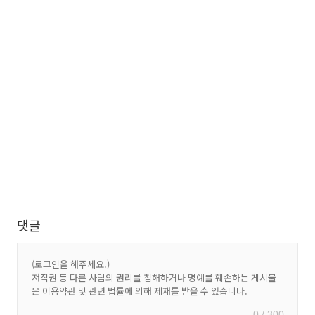
댓글
0 / 300