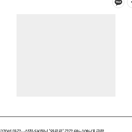
6270선 마감…삼전·SK하닉 '와르르' 각각 6%·10%대 급락