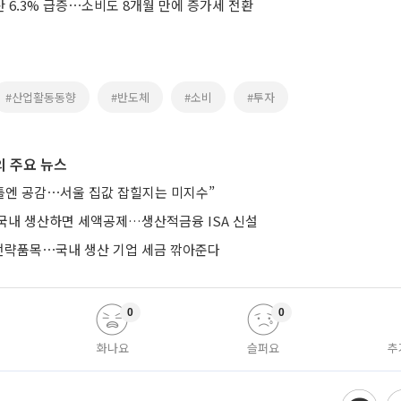
산 6.3% 급증⋯소비도 8개월 만에 증가세 전환
#산업활동동향
#반도체
#소비
#투자
 주요 뉴스
 틀엔 공감⋯서울 집값 잡힐지는 미지수”
국내 생산하면 세액공제…생산적금융 ISA 신설
략품목⋯국내 생산 기업 세금 깎아준다
0
0
화나요
슬퍼요
추