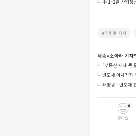
中 1~2월 산업생
#국가데이터처
세종=조아라 기자의
“부동산 세제 큰
반도체·이차전지 
태양광ㆍ반도체 전
0
좋아요