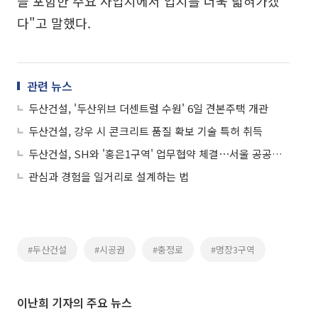
을 포함한 주요 사업지에서 입지를 더욱 넓혀가겠
다"고 말했다.
관련 뉴스
두산건설, '두산위브 더센트럴 수원' 6일 견본주택 개관
두산건설, 강우 시 콘크리트 품질 확보 기술 특허 취득
두산건설, SH와 '홍은1구역' 업무협약 체결⋯서울 공공사업 선점 가속화
관심과 경험을 일거리로 설계하는 법
#두산건설
#시공권
#충정로
#명장3구역
이난희 기자의 주요 뉴스