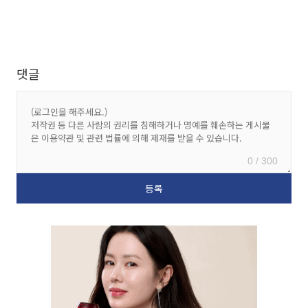
댓글
0 / 300