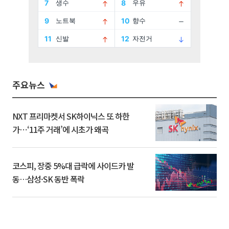
주요뉴스
NXT 프리마켓서 SK하이닉스 또 하한
가⋯‘11주 거래’에 시초가 왜곡
코스피, 장중 5%대 급락에 사이드카 발
동…삼성·SK 동반 폭락