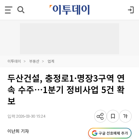
이투데이
부동산
업계
두산건설, 충정로1·명장3구역 연
속 수주⋯1분기 정비사업 5건 확
보
입력 2026-03-30 15:24
이난희 기자
구글 선호매체 추가