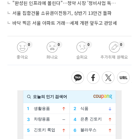
"완성된 인프라에 몰린다"⋯청약 시장 '정비사업 독주' 42배 격차
서울 집합건물 소유권이전등기, 상반기 13만건 돌파
바닥 찍은 서울 아파트 거래⋯세제 개편 앞두고 관망세
0
0
0
0
좋아요
화나요
슬퍼요
추가취재 원해요