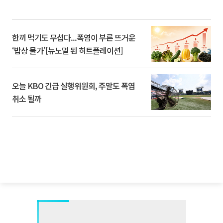
한끼 먹기도 무섭다...폭염이 부른 뜨거운
‘밥상 물가’[뉴노멀 된 히트플레이션]
오늘 KBO 긴급 실행위원회, 주말도 폭염
취소 될까