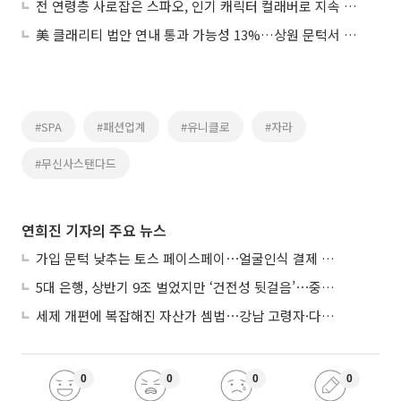
전 연령층 사로잡은 스파오, 인기 캐릭터 컬래버로 지속 성장 이뤄
美 클래리티 법안 연내 통과 가능성 13%…상원 문턱서 제동
#SPA
#패션업계
#유니클로
#자라
#무신사스탠다드
연희진 기자의 주요 뉴스
가입 문턱 낮추는 토스 페이스페이⋯얼굴인식 결제 확산 속도낸다
5대 은행, 상반기 9조 벌었지만 ‘건전성 뒷걸음’⋯중기대출 문턱 높아지나
세제 개편에 복잡해진 자산가 셈법⋯강남 고령자·다주택자 ‘자산재편 고심’
0
0
0
0