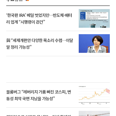
‘한국판 IRA’ 베일 벗었지만…반도체·배터
리 업계 “시행령이 관건”
與 “세제개편안 다양한 목소리 수렴…이달
말 정리 가능성”
블룸버그 “레버리지 거품 빠진 코스피, 변
동성 최악 국면 지났을 가능성”