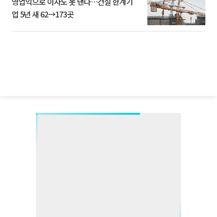
영업익으로 이자도 못 낸다…건설 한계기
업 5년 새 62→173곳