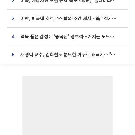
미국, 가상자산 포괄 규제 속도…상원, ‘클래리티법’ 9월 절차투표 추진
2.
이란, 미국에 호르무즈 합의 조건 제시…美 “경기 아직 안 끝나” [종합]
3.
맥북 품은 삼성에 ‘중국산’ 맹추격⋯커지는 노트북 OLED 시장
4.
서경덕 교수, 김희철도 분노한 거꾸로 태극기⋯"엉터리는 아냐, 아쉬울 뿐"
5.