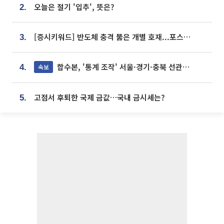
오늘은 절기 '입추', 뜻은?
2.
[증시키워드] 반도체 충격 뚫은 개별 호재...포스코퓨처엠·에코프로·한화솔루션 '눈길'
3.
합수본, '통계 조작' 서울·경기·충북 선관위 등 추가 압수수색
속보
4.
고점서 후퇴한 국제 금값…국내 금시세는?
5.