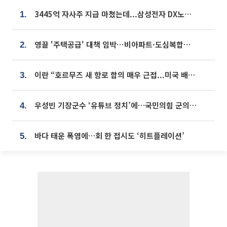
3445억 자사주 지급 마쳤는데...삼성전자 DX노조, 뒤늦은 '떼쓰기 집회'
1.
영끌 '주택공급' 대책 임박⋯비아파트·도심복합까지 총동원
2.
이란 “호르무즈 새 항로 합의 매우 근접...미국 배상 먼저”
3.
우성빈 기장군수 ‘유튜브 정치’에…국민의힘 군의원들 집단 반발
4.
바다 태운 폭염에…회 한 접시도 ‘히트플레이션’
5.