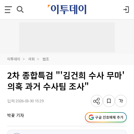
이투데이
사회
법조
2차 종합특검 "'김건희 수사 무마'
의혹 과거 수사팀 조사"
입력 2026-03-30 15:29
박꽃 기자
구글 선호매체 추가