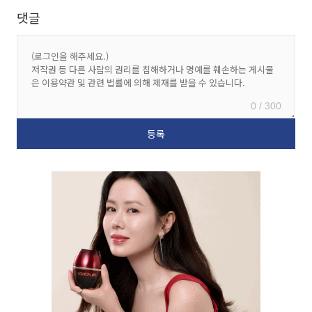
댓글
0 / 300