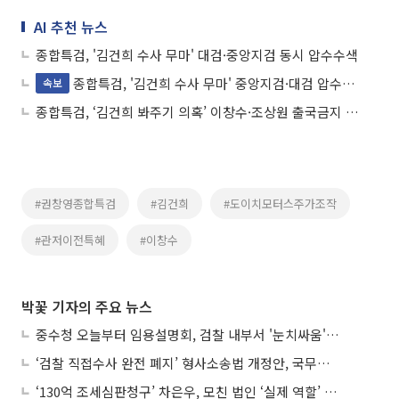
AI 추천 뉴스
종합특검, '김건희 수사 무마' 대검·중앙지검 동시 압수수색
종합특검, '김건희 수사 무마' 중앙지검·대검 압수수색
속보
종합특검, ‘김건희 봐주기 의혹’ 이창수·조상원 출국금지 조치
#권창영종합특검
#김건희
#도이치모터스주가조작
#관저이전특혜
#이창수
박꽃 기자의 주요 뉴스
중수청 오늘부터 임용설명회, 검찰 내부서 '눈치싸움' 기류변화도
‘검찰 직접수사 완전 폐지’ 형사소송법 개정안, 국무회의 통과
‘130억 조세심판청구’ 차은우, 모친 법인 ‘실제 역할’ 다툴 듯