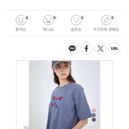
0
0
0
0
좋아요
화나요
슬퍼요
추가취재 원해요