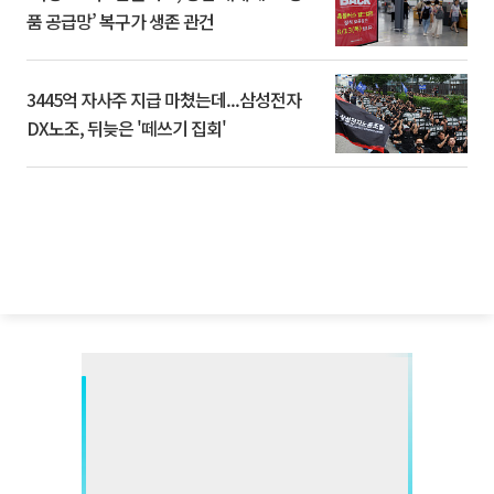
품 공급망’ 복구가 생존 관건
3445억 자사주 지급 마쳤는데...삼성전자
DX노조, 뒤늦은 '떼쓰기 집회'